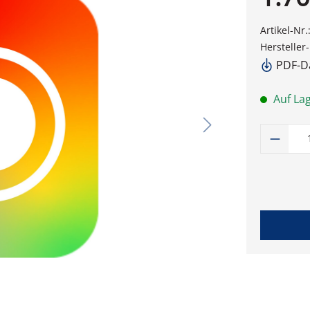
Artikel-Nr.
Hersteller
PDF-Da
Auf Lag
Produk