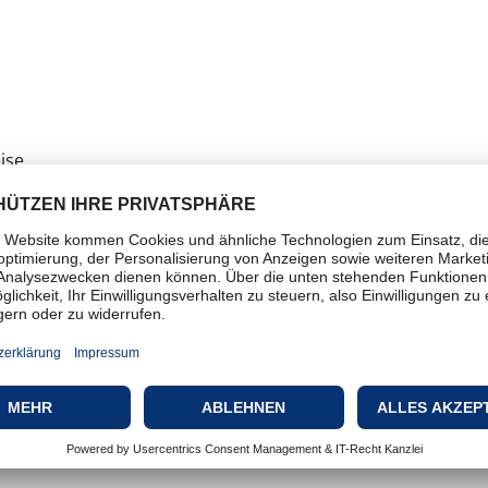
ise
Kreativitätsanwendung
Kreativität - Desktop Publishi
Multimedia-Authoring, Kreativ
Videobearbeitung & -produkti
Lokal installiert