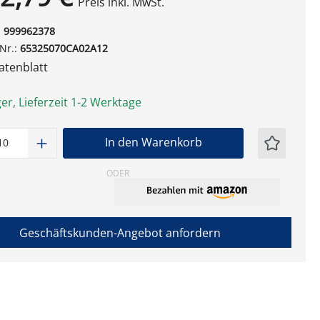
Preis inkl. MwSt.
:
999962378
-Nr.:
65325070CA02A12
tenblatt
er, Lieferzeit 1-2 Werktage
t Anzahl: Gib den gewünschten Wert ein
In den Warenkorb
ODER
Geschäftskunden-Angebot anfordern