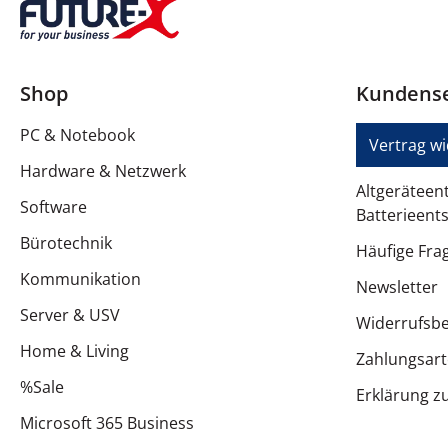
Shop
Kundense
PC & Notebook
Vertrag w
Hardware & Netzwerk
Altgeräteen
Software
Batterieent
Bürotechnik
Häufige Fra
Kommunikation
Newsletter
Server & USV
Widerrufsb
Home & Living
Zahlungsar
%Sale
Erklärung zu
Microsoft 365 Business