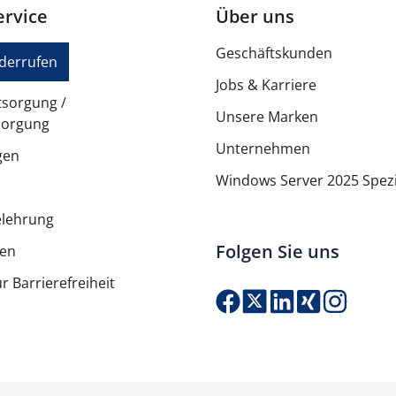
rvice
Über uns
Hochdruckschlauch, Hochdruc
Geschäftskunden
91 dB
iderrufen
Jobs & Karriere
EN 60335-2-79, Directive 20
tsorgung /
Unsere Marken
sorgung
Unternehmen
gen
Wasserfilter
Windows Server 2025 Spezi
elehrung
3 kg
Folgen Sie uns
ten
r Barrierefreiheit
Produkt Anzahl: G