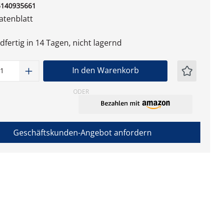
5140935661
tenblatt
fertig in 14 Tagen, nicht lagernd
t Anzahl: Gib den gewünschten Wert ein
In den Warenkorb
ODER
Geschäftskunden-Angebot anfordern