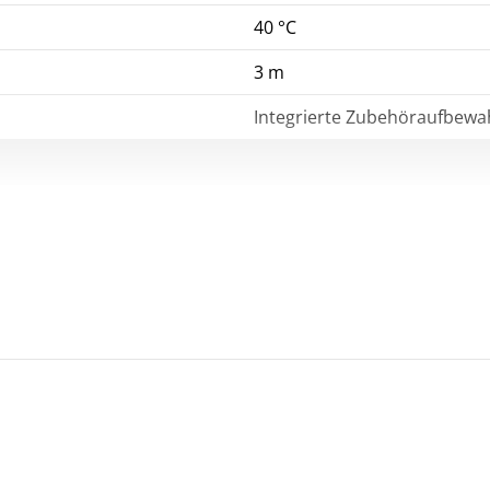
40 °C
3 m
Integrierte Zubehöraufbew
Netzanschluss
230 V
50 Hz
1200 W
5 m
Schwarz, Grün