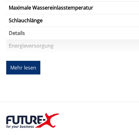
Maximale Wassereinlasstemperatur
Schlauchlänge
Details
Energieversorgung
Stromversorgungstyp
Mehr lesen
Spannung
Frequenz
Eingangs-Nennleistung
Kabellänge
Verschiedenes
Farbkategorie