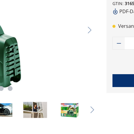
GTIN:
316
PDF-Da
Versand
Produk