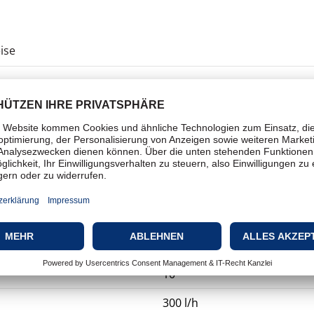
ise
Hochdruckreiniger
Tragbar
Feucht
1200 W
100
10
300 l/h