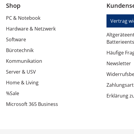
Shop
Kundense
Mitgeliefertes Zubehör
PC & Notebook
Sound Pressure Level (SPL)
Vertrag w
Hardware & Netzwerk
Kennzeichnung
Altgeräteen
Software
Batterieent
Im Lieferumfang enthaltenes Zubehör
Bürotechnik
Häufige Fra
Im Lieferumfang enthaltenes Zubehör
Kommunikation
Newsletter
Abmessungen und Gewicht
Server & USV
Widerrufsb
Gewicht
Home & Living
Zahlungsar
%Sale
Erklärung zu
Microsoft 365 Business