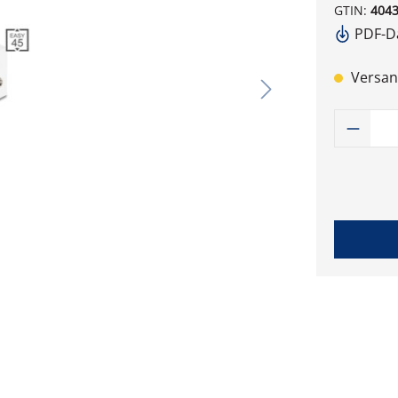
GTIN:
404
PDF-Da
Versand
Produk