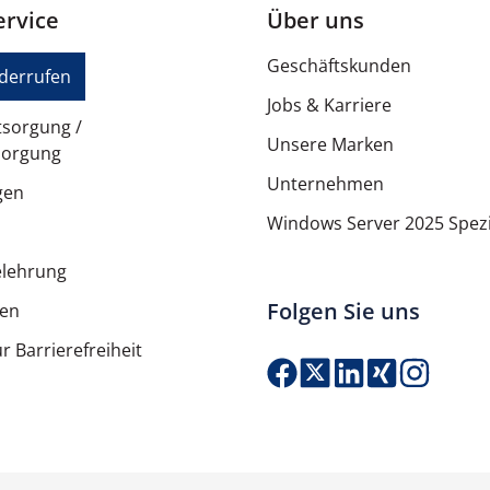
rvice
Über uns
Geschäftskunden
iderrufen
Jobs & Karriere
tsorgung /
Unsere Marken
sorgung
Unternehmen
gen
Windows Server 2025 Spezi
elehrung
Folgen Sie uns
ten
r Barrierefreiheit
Produkt Anzahl: G