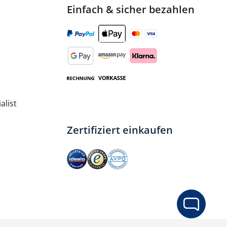
Einfach & sicher bezahlen
alist
Zertifiziert einkaufen
ib den gewünschten Wert ein oder benut
In den Warenkorb