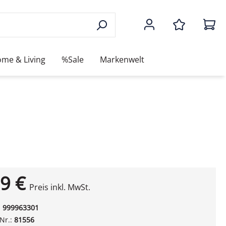
me & Living
%Sale
Markenwelt
ß
9 €
Preis inkl. MwSt.
:
999963301
-Nr.:
81556