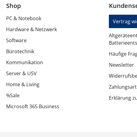
Shop
Kundense
PC & Notebook
Vertrag w
Hardware & Netzwerk
Altgeräteen
Software
Batterieent
Bürotechnik
Häufige Fra
Kommunikation
Newsletter
Server & USV
Widerrufsb
Home & Living
Zahlungsar
%Sale
Erklärung zu
Microsoft 365 Business