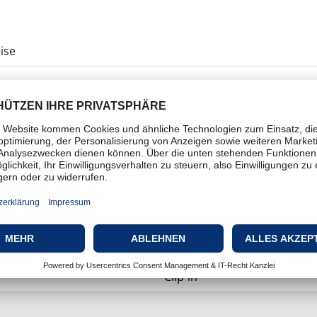
ise
Einrastmodul
Easy 45
9-polige D-Sub (Buchse)
1
Rechteckig
Clip-in