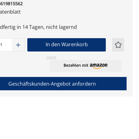
3619815562
tenblatt
fertig in 14 Tagen, nicht lagernd
t Anzahl: Gib den gewünschten Wert ein
In den Warenkorb
ODER
Geschäftskunden-Angebot anfordern