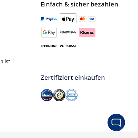
Einfach & sicher bezahlen
alist
Zertifiziert einkaufen
ib den gewünschten Wert ein oder benut
In den Warenkorb