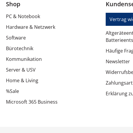
Shop
Kundense
PC & Notebook
Vertrag w
Hardware & Netzwerk
Altgeräteen
Software
Batterieent
Bürotechnik
Häufige Fra
Kommunikation
Newsletter
Server & USV
Widerrufsb
Home & Living
Zahlungsar
%Sale
Erklärung zu
Microsoft 365 Business