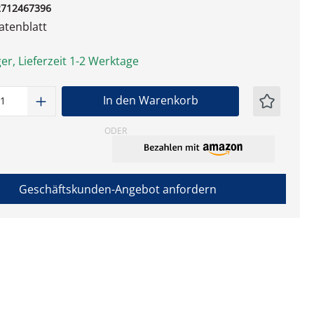
2712467396
tenblatt
er, Lieferzeit 1-2 Werktage
t Anzahl: Gib den gewünschten Wert ein
In den Warenkorb
ODER
Geschäftskunden-Angebot anfordern