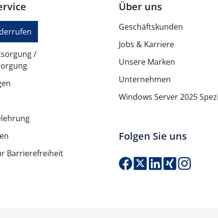
rvice
Über uns
Geschäftskunden
iderrufen
Jobs & Karriere
tsorgung /
Unsere Marken
sorgung
Unternehmen
gen
Windows Server 2025 Spezi
elehrung
Folgen Sie uns
ten
r Barrierefreiheit
Produkt Anzahl: G