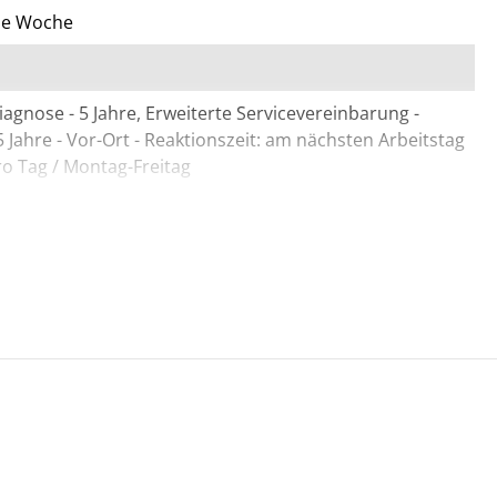
die Woche
agnose - 5 Jahre, Erweiterte Servicevereinbarung -
 5 Jahre - Vor-Ort - Reaktionszeit: am nächsten Arbeitstag
ro Tag / Montag-Freitag
, 84X G11, 86X G11; EliteBook 8; 8 Flip
ook ¦ HP EliteBook 830 G11 Notebook, 835 G11
, 845 G11 Notebook, 860 G11 Notebook, 865 G11
G1a Notebook, G1a Notebook AI, G1a Notebook Next
 Notebook Next Gen AI ¦ HP EliteBook 8 Flip G1i