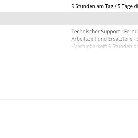
9 Stunden am Tag / 5 Tage 
Technischer Support - Ferndi
Arbeitszeit und Ersatzteile -
- Verfügbarkeit: 9 Stunden p
Elite x360; EliteBook 83X G11
HP Elite x360 830 G11 Noteb
Notebook, 840 G11 Notebook
Notebook ¦ HP EliteBook 8 
Gen AI, G1i Notebook AI, G1i
Notebook AI