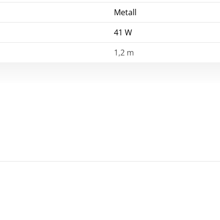
Metall
41 W
1,2 m
Wiederaufladbare Batterien
5 Ah
83 min
18 V
230 W
25 min