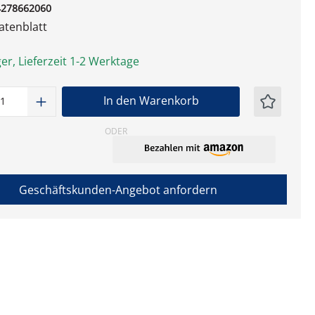
4278662060
tenblatt
er, Lieferzeit 1-2 Werktage
t Anzahl: Gib den gewünschten Wert ein
In den Warenkorb
ODER
Geschäftskunden-Angebot anfordern