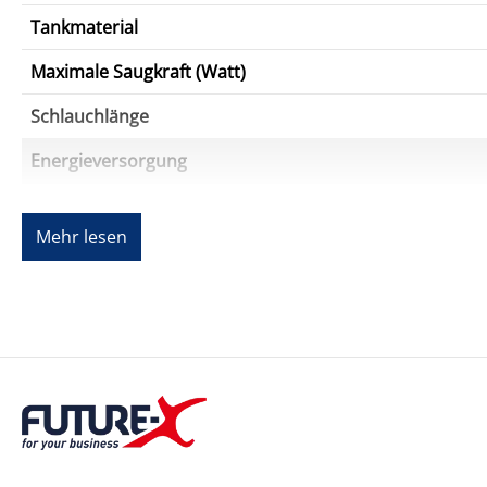
Tankmaterial
Maximale Saugkraft (Watt)
Schlauchlänge
Energieversorgung
Stromversorgungstyp
Mehr lesen
Batteriekapazität
Ladezeit
Batteriespannung
Eingangs-Nennleistung
Kabelloser Betrieb
Verschiedenes