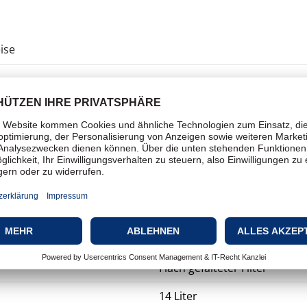
ise
Staubsauger
Asche
Kanister
Trocken
Beutellos
Flach gefalteter Filter
14 Liter