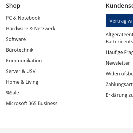
Shop
Kundense
Farbkategorie
PC & Notebook
Mitgeliefertes Zubehör
Vertrag w
Hardware & Netzwerk
Im Lieferumfang enthaltenes Zubehör
Altgeräteen
Software
Batterieent
Im Lieferumfang enthaltenes Zubehör
Bürotechnik
Häufige Fra
Abmessungen und Gewicht
Kommunikation
Newsletter
Breite
Server & USV
Widerrufsb
Tiefe
Home & Living
Zahlungsar
%Sale
Höhe
Erklärung zu
Microsoft 365 Business
Gewicht
Abmessungen & Gewicht (Transport)
Transportgewicht