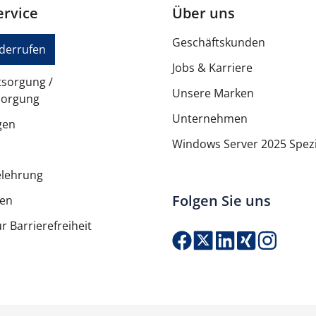
rvice
Über uns
Schwarz
Geschäftskunden
Fugendüse
iderrufen
Jobs & Karriere
tsorgung /
Unsere Marken
sorgung
Filter
Unternehmen
gen
Windows Server 2025 Spezi
34,3 cm
elehrung
32,8 cm
Folgen Sie uns
ten
43,1 cm
r Barrierefreiheit
3,9 kg
Produkt Anzahl: G
5,92 kg