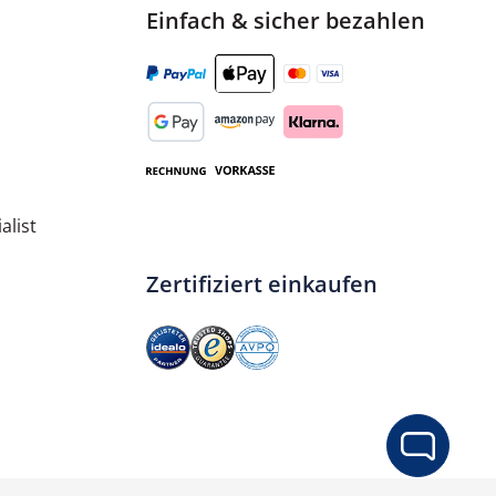
Einfach & sicher bezahlen
alist
Zertifiziert einkaufen
ib den gewünschten Wert ein oder benut
In den Warenkorb