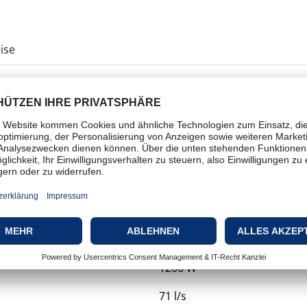
ise
Teppichreiniger
Kanister
Feucht
7 Liter
8 Liter
1200 W
71 l/s