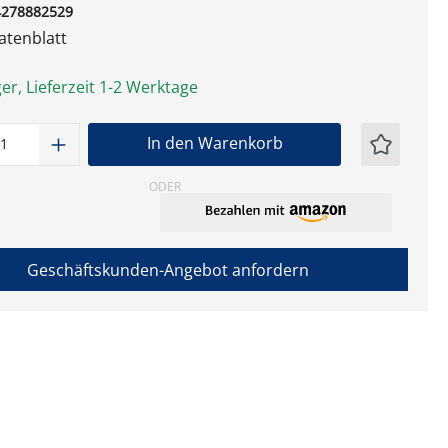
4278882529
tenblatt
er, Lieferzeit 1-2 Werktage
t Anzahl: Gib den gewünschten Wert ein
In den Warenkorb
ODER
Geschäftskunden-Angebot anfordern