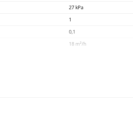
27 kPa
1
0,1
18 m²/h
50 °C
2,5 m
Ergonomischer Griff, Integ
Netzanschluss
220 - 240 V
50 - 60 Hz