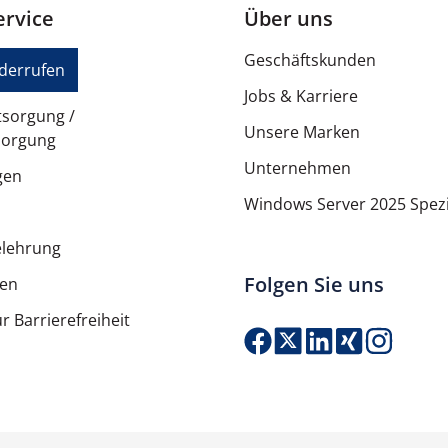
rvice
Über uns
7,5 m
Geschäftskunden
iderrufen
Jobs & Karriere
Schwarz, Grau, Gelb
tsorgung /
Unsere Marken
sorgung
Sprayschlauch (2,5 m), Pols
Unternehmen
gen
71 dB(A)
Windows Server 2025 Spezi
IPX4
elehrung
Folgen Sie uns
ten
52,4 cm
r Barrierefreiheit
33,2 cm
Produkt Anzahl: G
44,2 cm
8,6 kg