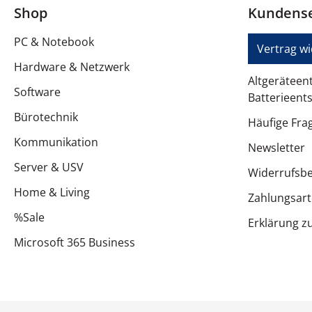
Shop
Kundense
Kabellänge
PC & Notebook
Verschiedenes
Vertrag w
Hardware & Netzwerk
Farbkategorie
Altgeräteen
Software
Batterieent
Mitgeliefertes Zubehör
Bürotechnik
Häufige Fra
Sound Pressure Level (SPL)
Kommunikation
Newsletter
Kennzeichnung
Server & USV
Widerrufsb
Abmessungen und Gewicht
Home & Living
Zahlungsar
%Sale
Breite
Erklärung zu
Microsoft 365 Business
Tiefe
Höhe
Gewicht