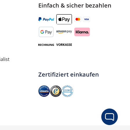
Einfach & sicher bezahlen
terdüse
alist
Zertifiziert einkaufen
ib den gewünschten Wert ein oder benut
In den Warenkorb