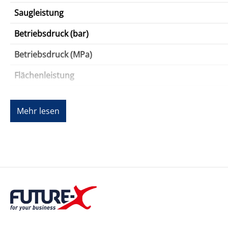
Saugleistung
Betriebsdruck (bar)
Betriebsdruck (MPa)
Flächenleistung
Maximale Wassereinlasstemperatur
Mehr lesen
Schlauchlänge
Details
Energieversorgung
Stromversorgungstyp
Spannung
Frequenz