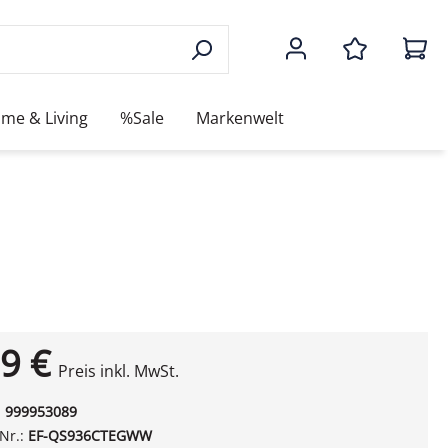
me & Living
%Sale
Markenwelt
9 €
Preis inkl. MwSt.
:
999953089
-Nr.:
EF-QS936CTEGWW