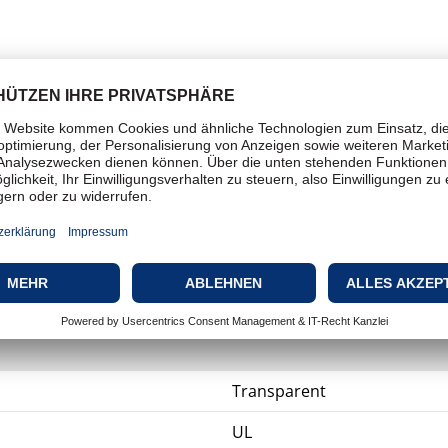
ise
Schutzabdeckung
Für Mobiltelefon
Hintere Abdeckung
Durchsichtig
Transparent
UL