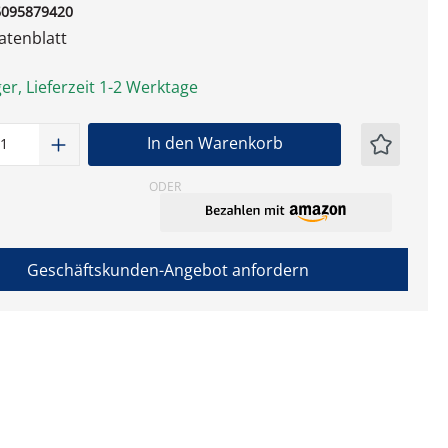
6095879420
tenblatt
er, Lieferzeit 1-2 Werktage
t Anzahl: Gib den gewünschten Wert ein
In den Warenkorb
ODER
Geschäftskunden-Angebot anfordern