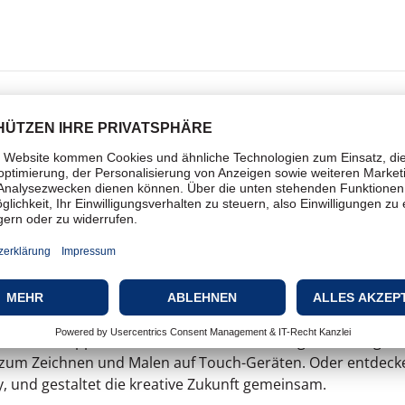
for Enterprise All Apps
m 365 Tage!
, Mobile Apps und Online-Services für Fotografie, Design, V
 zum Zeichnen und Malen auf Touch-Geräten. Oder entdeck
, und gestaltet die kreative Zukunft gemeinsam.