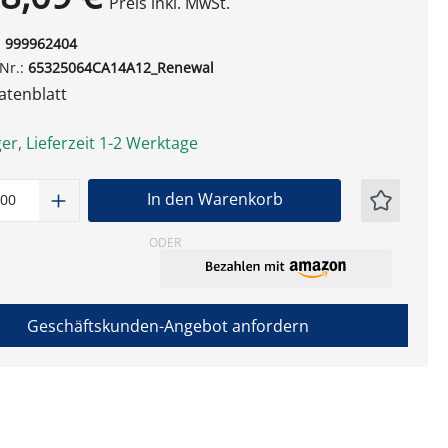
Preis inkl. MwSt.
:
999962404
-Nr.:
65325064CA14A12_Renewal
tenblatt
er, Lieferzeit 1-2 Werktage
t Anzahl: Gib den gewünschten Wert ein
In den Warenkorb
ODER
Geschäftskunden-Angebot anfordern