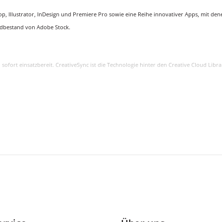
 Illustrator, InDesign und Premiere Pro sowie eine Reihe innovativer Apps, mit denen S
ildbestand von Adobe Stock.
und sofort einsatzbereit. CreativeSync ist die Technologie hinter den Creative Cloud 
.) stehen jederzeit in Applikationen zur Verfügung.
uf 50 Millionen hochkarätige, lizenzfreie Fotos, Grafiken und Videos zugreifen.
Ihrem Tablet oder Smartphone.