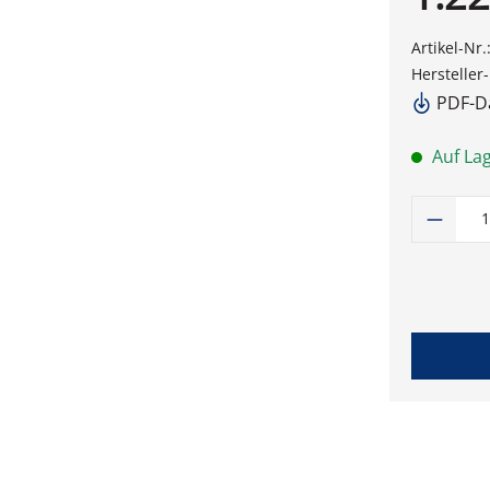
Artikel-Nr.
Hersteller
PDF-Da
Auf Lag
Produk