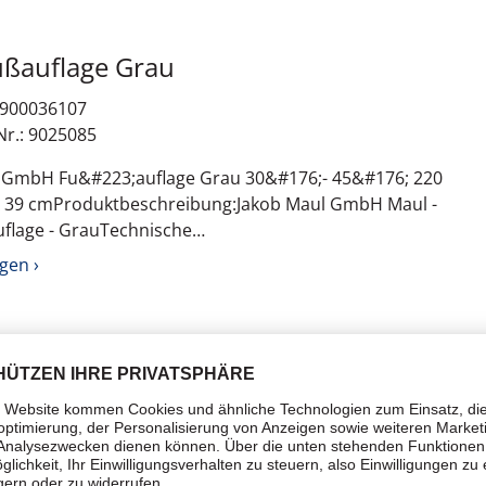
Fußauflage Grau
: 900036107
Nr.: 9025085
 GmbH Fu&#223;auflage Grau 30&#176;- 45&#176; 220
x 39 cmProduktbeschreibung:Jakob Maul GmbH Maul -
flage - GrauTechnische
lgemeinProdukttypFu&#223;auflageEinstellbare
gen ›
aNeigungsanpassungJaFarbeGrauMaterialKunststoff,
kmaleKontrollanzeige, integrierte
romversorgungsger&#228;tTypNetzteilAbmessungen
tBreite45 cmTiefe39
edenesKennzeichnungEMC
Sugru formbarer Allzweckkleber 8er Weiß
: 900038470
Nr.: 41287-00000-01