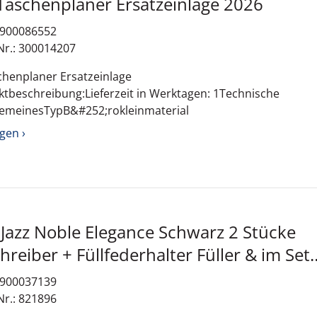
Taschenplaner Ersatzeinlage 2026
: 900086552
Nr.: 300014207
schenplaner Ersatzeinlage
tbeschreibung:Lieferzeit in Werktagen: 1Technische
lgemeinesTypB&#252;rokleinmaterial
gen ›
Stücke
derhalter Füller & im Set
: 900037139
Nr.: 821896