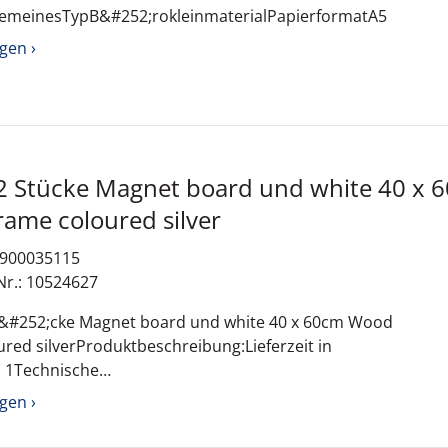
lgemeinesTypB&#252;rokleinmaterialPapierformatA5
gen ›
Wood frame coloured silver
: 900035115
Nr.: 10524627
St&#252;cke Magnet board und white 40 x 60cm Wood
red silverProduktbeschreibung:Lieferzeit in
 1Technische
lgemeinesTypB&#252;rokleinmaterialAbmessungen600
gen ›
terialStahlFarbeSilber; Wei&#223;St&#252;ckzahl2er