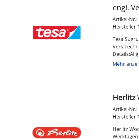
engl.
Artikel-Nr.
Hersteller-
Tesa Sugru
Vers.Techn
Details:Al
252;ckzahl
Mehr anzei
Herlitz
Artikel-Nr.
Hersteller-
Herlitz Wo
Werktagen: