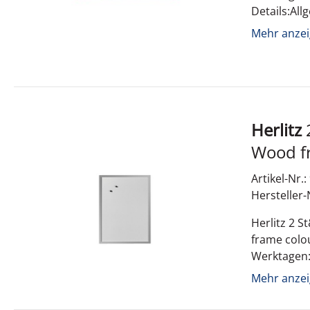
Details:Al
Mehr anzei
Herlitz
2 Stücke Magnet board und white 40 x 60cm
Artikel-Nr.
Hersteller-
Herlitz 2 
frame colou
Werktagen:
Details:Al
Mehr anzei
x 400 mmMa