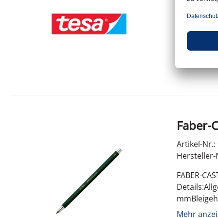
Tesa Sugru
Details:Al
&#252;ckza
Mehr anzei
Faber-C
Artikel-Nr.
Hersteller-
FABER-CAST
Details:Al
mmBleigeh
GewichtL&
Mehr anzei