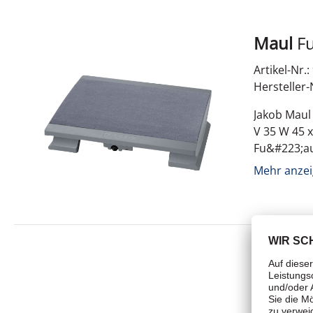
Maul
Artikel-Nr.
Hersteller-
Jakob Maul
V 35 W 45 
Fu&#223;au
Details:Al
Mehr anzei
H&#246;heJ
TeppichMer
HeizungSt
und Gewich
cmVerschi
Tesa
Artikel-Nr.
Hersteller-