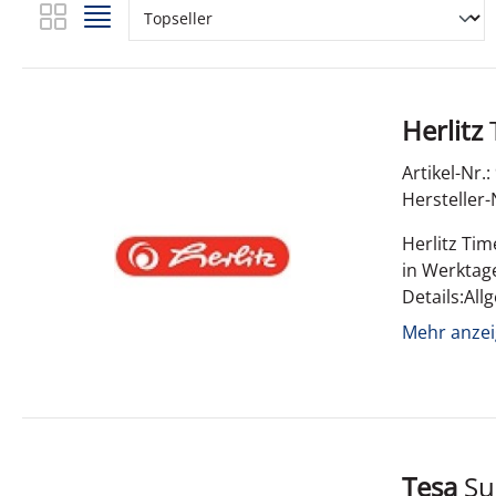
Herlitz
Artikel-Nr.
Hersteller-
Herlitz Ti
in Werktag
Details:Al
Mehr anzei
Tesa
Sugru formbarer Allzweckkleber 3er Schwarz