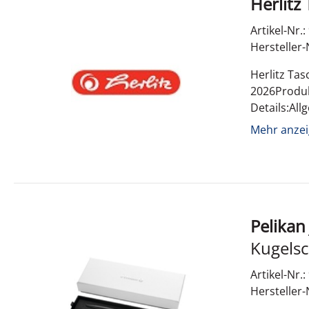
Herlitz
Artikel-Nr.
Hersteller-
Herlitz Ta
2026Produk
Details:Al
Mehr anzei
Pelikan
Jazz Noble Elegance Schwarz 2 
Kugelschreiber + Füllfe
Carbon
Artikel-Nr.
Hersteller-