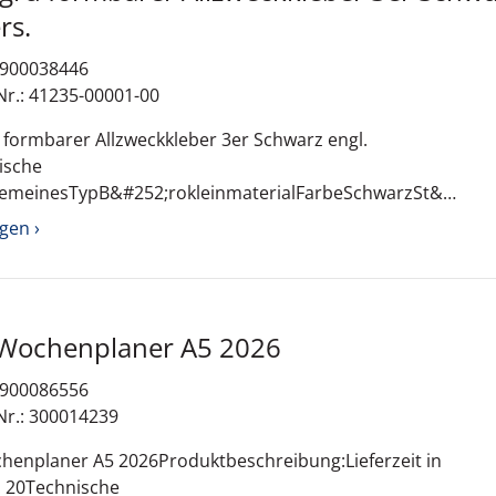
 Vers.
: 900038446
Nr.: 41235-00001-00
 formbarer Allzweckkleber 3er Schwarz engl.
ische
lgemeinesTypB&#252;rokleinmaterialFarbeSchwarzSt&#
3er
gen ›
Wochenplaner A5 2026
: 900086556
Nr.: 300014239
chenplaner A5 2026Produktbeschreibung:Lieferzeit in
 20Technische