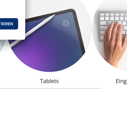
Tablets
Ein