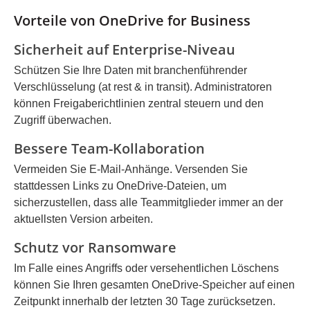
wenn der Nutzer sie löscht. Sind die Office-Web-
Vorteile von OneDrive for Business
Apps hier ebenfalls enthalten? Ja, wie in Plan 1
können Sie Dokumente direkt im Webbrowser mit
Sicherheit auf Enterprise-Niveau
Word, Excel und PowerPoint Online erstellen und
Schützen Sie Ihre Daten mit branchenführender
bearbeiten. Desktop-Anwendungen sind jedoch
Verschlüsselung (at rest & in transit). Administratoren
nicht Teil der Lizenz. Kann ich von Plan 1 auf Plan 2
können Freigaberichtlinien zentral steuern und den
upgraden? Ja, ein Wechsel ist jederzeit möglich. Die
Zugriff überwachen.
Daten bleiben dabei erhalten und die zusätzlichen
Sicherheitsfeatures stehen sofort nach der
Bessere Team-Kollaboration
Lizenzzuweisung zur Verfügung. Wie kann die IT
Vermeiden Sie E-Mail-Anhänge. Versenden Sie
die externe Freigabe von Dateien kontrollieren?
stattdessen Links zu OneDrive-Dateien, um
Administratoren können im SharePoint &amp;
sicherzustellen, dass alle Teammitglieder immer an der
OneDrive Admin Center genau festlegen, ob
aktuellsten Version arbeiten.
Dateien extern geteilt werden dürfen, ob ein
Schutz vor Ransomware
Kennwort erforderlich ist oder ob Links nach einer
bestimmten Zeit automatisch ablaufen müssen.
Im Falle eines Angriffs oder versehentlichen Löschens
können Sie Ihren gesamten OneDrive-Speicher auf einen
Zeitpunkt innerhalb der letzten 30 Tage zurücksetzen.