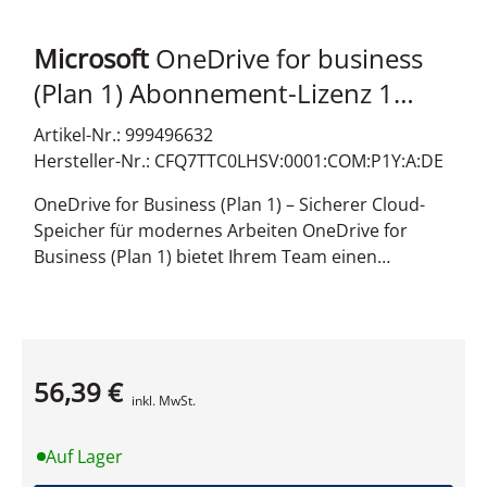
Microsoft
OneDrive for business
(Plan 1) Abonnement-Lizenz 1
Benutzer 1 Jahr jährliche Zahlung
Artikel-Nr.: 999496632
Hersteller-Nr.: CFQ7TTC0LHSV:0001:COM:P1Y:A:DE
OneDrive for Business (Plan 1) – Sicherer Cloud-
Speicher für modernes Arbeiten OneDrive for
Business (Plan 1) bietet Ihrem Team einen
leistungsstarken und sicheren Ort für alle
beruflichen Dateien. Mit 1 TB Speicherplatz pro
Nutzer können Dokumente, Fotos und
Präsentationen mühelos in der Cloud gespeichert,
56,39 €
synchronisiert und von überall auf der Welt
Produktdatenblatt
inkl. MwSt.
abgerufen werden. Profitieren Sie von einer
nahtlosen Zusammenarbeit in Echtzeit und
Auf Lager
behalten Sie durch intelligente Freigabe-Optionen