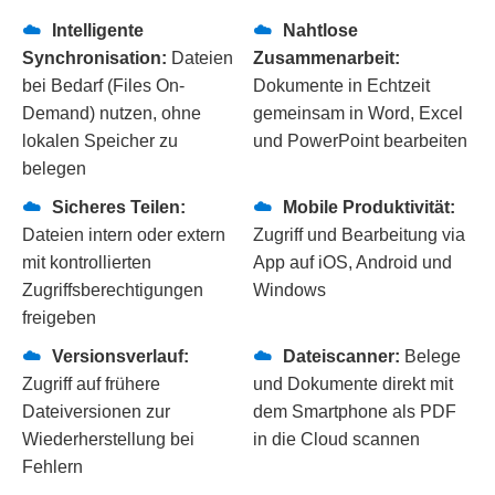
Intelligente Freigabe-Audits Behalten Sie dank
Kennwort erforderlich ist oder ob Links nach einer
Intelligente
Nahtlose
detaillierter Berichte genau im Blick, welche
bestimmten Zeit automatisch ablaufen müssen.
Synchronisation:
Dateien
Zusammenarbeit:
externen Personen auf welche Dateien zugegriffen
bei Bedarf (Files On-
Dokumente in Echtzeit
haben. Ransomware-Wiederherstellung Stellen Sie
Demand) nutzen, ohne
gemeinsam in Word, Excel
im Ernstfall Ihre gesamte Bibliothek auf einen
lokalen Speicher zu
und PowerPoint bearbeiten
Zeitpunkt von bis zu 30 Tagen vor dem Angriff
belegen
zurück. Häufig gestellte Fragen (FAQ) Wie
funktioniert der unbegrenzte Speicherplatz genau?
Sicheres Teilen:
Mobile Produktivität:
Ab einem Abonnement von 5 oder mehr Nutzern
Dateien intern oder extern
Zugriff und Bearbeitung via
erhält jeder Nutzer zunächst 5 TB Speicher. Wenn
mit kontrollierten
App auf iOS, Android und
dieser zu 90 % gefüllt ist, kann der Administrator
Zugriffsberechtigungen
Windows
über den Microsoft Support weiteren
freigeben
Speicherplatz bis hin zu einer unbegrenzten
Kapazität anfordern. Was bietet Plan 2 im Bereich
Versionsverlauf:
Dateiscanner:
Belege
Compliance mehr als Plan 1? Plan 2 enthält
Zugriff auf frühere
und Dokumente direkt mit
Funktionen wie Data Loss Prevention (DLP), um
Dateiversionen zur
dem Smartphone als PDF
den Abfluss sensibler Daten zu verhindern, und die
Wiederherstellung bei
in die Cloud scannen
In-Situ-Aufbewahrung, mit der Dokumente für
Fehlern
rechtliche Zwecke gesperrt werden können, selbst