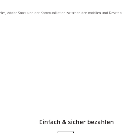
Libraries, Adobe Stock und der Kommunikation zwischen den mobilen und Desktop-
 Behance, die größte kreative Community der Welt.
Einfach & sicher bezahlen