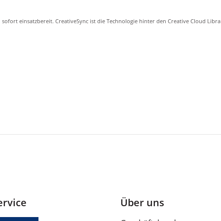
und sofort einsatzbereit. CreativeSync ist die Technologie hinter den Creative Cloud 
.) stehen jederzeit in Applikationen zur Verfügung.
uf 50 Millionen hochkarätige, lizenzfreie Fotos, Grafiken und Videos zugreifen.
Ihrem Tablet oder Smartphone.
 inspirierenden Künstlern, und sichern Sie sich Ihren nächsten großen Auftrag, über
rvice
Über uns