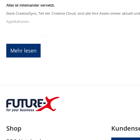
Alles ist miteinander vernetzt.
Dank CreativeSync, Teil der Creative Cloud, sind alle Ihre Assets immer aktuell 
Applikationen.
Alle Assets nur einen Klick entfernt
Alle Ihre Design-Elemente (Bilder, Formen, Farben, Textstile, Einstellungen u. v. m
Mehr lesen
Adobe Stock
Mit Adobe Stock können Sie direkt aus Ihren Creative Cloud-Applikationen heraus a
Neue Apps
Halten Sie Inspirationen überall und jederzeit fest, und starten Sie Projekte auf 
Und die Welt kann staunen.
Präsentieren Sie Ihre Arbeiten mit dem neuen Adobe Portfolio, folgen Sie anderen
Shop
Kundense
Der Turbo für Ihren Erfolg