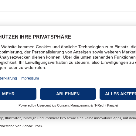
for Teams All Apps inkl. Stock
m 365 Tage!
, Mobile Apps und Online-Services für Fotografie, Design, V
 zum Zeichnen und Malen auf Touch-Geräten. Oder entdeck
, und gestaltet die kreative Zukunft gemeinsam.
 Illustrator, InDesign und Premiere Pro sowie eine Reihe innovativer Apps, mit denen S
ildbestand von Adobe Stock.