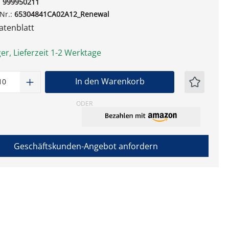
:
999950211
-Nr.:
65304841CA02A12_Renewal
tenblatt
er, Lieferzeit 1-2 Werktage
t Anzahl: Gib den gewünschten Wert ein
In den Warenkorb
ODER
Geschäftskunden-Angebot anfordern