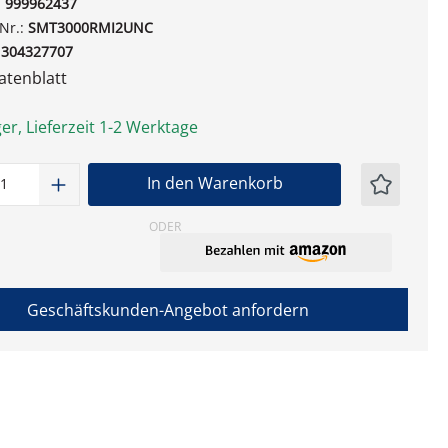
:
999962437
-Nr.:
SMT3000RMI2UNC
1304327707
tenblatt
er, Lieferzeit 1-2 Werktage
t Anzahl: Gib den gewünschten Wert ein
In den Warenkorb
ODER
Geschäftskunden-Angebot anfordern