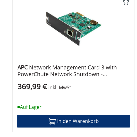
Geleistete Netzspannung
Bereitgestellter Spannungsbereich
Vorhandene Spannung
USV-Ausgabe Wellenform
Leistung (VA)
Erforderliche Netzspannung
APC
Network Management Card 3 with
PowerChute Network Shutdown -
Eingangsspannungsbereich (einstellbar)
Fernverwaltungsadapter
369,99 €
inkl. MwSt.
Nötige Frequenz
Frequenzerforderlicher Rand
Auf Lager
Anzahl Stecker
In den Warenkorb
Ausgangsanschlusstyp