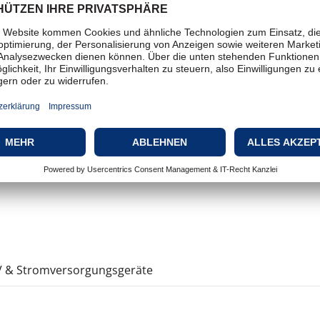
1 x Verwaltung (USB) - 4-poli
Verwaltung (RS-232) - RJ-45
Stromkabel - extern, Kabel se
APC PowerChute Business Ed
Rack - einbaufähig
Line-Interactive
 & Stromversorgungsgeräte
2700 Watt