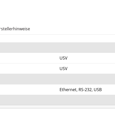
stellerhinweise
USV
USV
Ethernet, RS-232, USB
1 (gesamt)/ 0 (frei) x SmartSl