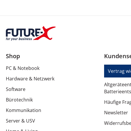
Anzahl Anschlüsse
Überspannungsschutz
Übertragungszeit
Energie-Nennleistung
Schutzschaltung
Shop
Kundense
Leistungsgerätemerkmale
PC & Notebook
Vertrag w
Hardware & Netzwerk
Altgeräteen
Software
Angaben zu Ausgangsleistungsanschlüssen
Batterieent
Bürotechnik
Angaben zu Ausgangsleistungsanschlüssen
Häufige Fra
Kommunikation
Newsletter
Batterie
Server & USV
Widerrufsb
Betriebszeit (bis zu)