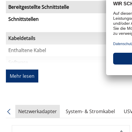
Bereitgestellte Schnittstelle
Schnittstellen
Kabeldetails
Enthaltene Kabel
Software
Typ
Mehr lesen
Stromversorgungsgerät
Formfaktor
UPS-Technologie
Netzwerkadapter
System- & Stromkabel
USV
Produktgalerie überspringen
Gestellte Leistung