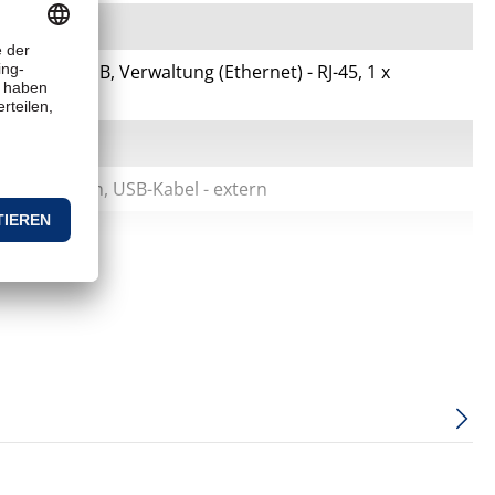
ger USB Typ B, Verwaltung (Ethernet) - RJ-45, 1 x
riell - extern, USB-Kabel - extern
ition