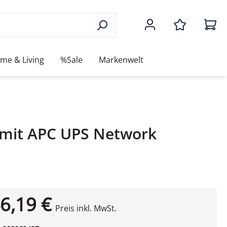
me & Living
%Sale
Markenwelt
- mit APC UPS Network
6,19 €
Preis inkl. MwSt.