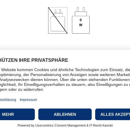
ise
Trackpad
Tastatur und Foliohülle
Kabelgebunden