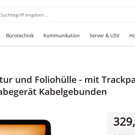
Bürotechnik
Kommunikation
Server & USV
Ho
tur und Foliohülle - mit Trackp
ngabegerät Kabelgebunden
329,