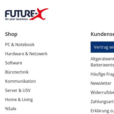
Erforderliches Betriebssystem
Verschiedenes
Farbkategorie
Shop
Kundense
Produktmaterial
PC & Notebook
Schutz
Vertrag w
Hardware & Netzwerk
Service und Support
Altgeräteen
Software
Batterieent
Typ
Bürotechnik
Häufige Fra
Details zu Service & Support
Kommunikation
Newsletter
Service und Support
Server & USV
Widerrufsb
EU-Stromgerätevorschriften
Home & Living
Zahlungsar
%Sale
USB-C-Ladegerät enthalten
Erklärung zu