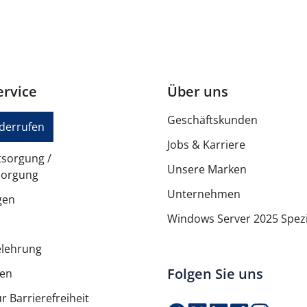
Apple iPadOS 18.3 oder spät
Weiß
rvice
Über uns
Glas-Trackpad
Geschäftskunden
Rückenschutz, Frontschutz
iderrufen
Jobs & Karriere
tsorgung /
Unsere Marken
sorgung
1 Jahr Garantie
Unternehmen
gen
Windows Server 2025 Spezi
Begrenzte Garantie - 1 Jahr
elehrung
Folgen Sie uns
ten
No
r Barrierefreiheit