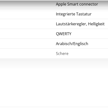
Apple Smart connector
Integrierte Tastatur
Lautstärkeregler, Helligkeit
QWERTY
Arabisch/Englisch
Schere
USB-C (Durchgang)
Magnetverbindung, Einstellb