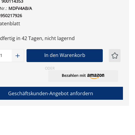
:
900114353
-Nr.:
MDFV4AB/A
5950217926
tenblatt
fertig in 42 Tagen, nicht lagernd
t Anzahl: Gib den gewünschten Wert ein
In den Warenkorb
ODER
Geschäftskunden-Angebot anfordern