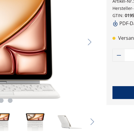
Artikel-Nr.
Hersteller
GTIN:
019
PDF-Da
Versand
Produk