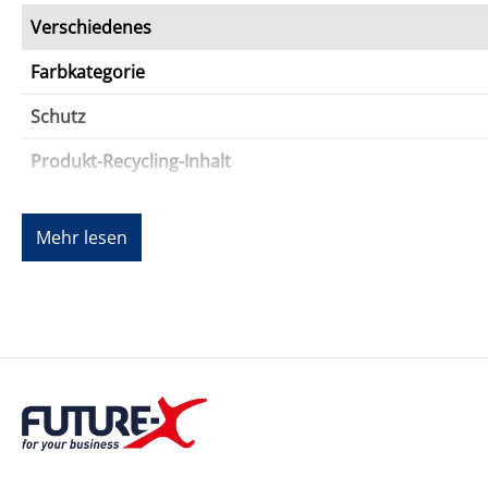
Verschiedenes
Farbkategorie
Schutz
Produkt-Recycling-Inhalt
Produkt-Recycling-Inhalt (Kommentar)
Mehr lesen
Service und Support
Typ
Details zu Service & Support
Service und Support
Kompatibilität
Beschreibung