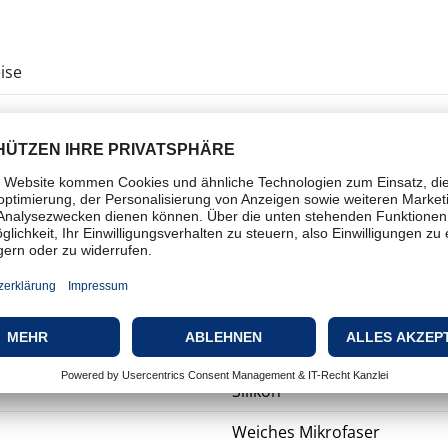
ise
Schutzabdeckung
Weich
Für Mobiltelefon
Hintere Abdeckung
Neongelb
Silikon
Weiches Mikrofaser