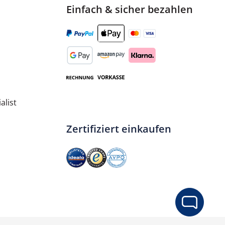
Einfach & sicher bezahlen
alist
Zertifiziert einkaufen
ib den gewünschten Wert ein oder benut
In den Warenkorb