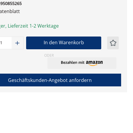
5950855265
tenblatt
er, Lieferzeit 1-2 Werktage
t Anzahl: Gib den gewünschten Wert ein
In den Warenkorb
ODER
Geschäftskunden-Angebot anfordern