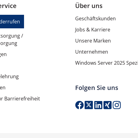
rvice
Über uns
Apple iPhone 16e
Geschäftskunden
iderrufen
Jobs & Karriere
tsorgung /
Unsere Marken
sorgung
Unternehmen
gen
Windows Server 2025 Spezi
elehrung
Folgen Sie uns
ten
r Barrierefreiheit
Produkt Anzahl: G