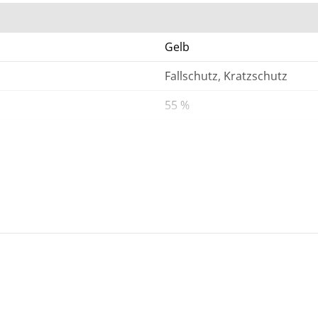
Gelb
Fallschutz, Kratzschutz
55 %
Hergestellt aus recyceltem S
1 Jahr Garantie
Begrenzte Garantie - 1 Jahr
iPhone 16e