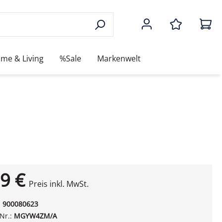
me & Living
%Sale
Markenwelt
9 €
Preis inkl. MwSt.
:
900080623
-Nr.:
MGYW4ZM/A