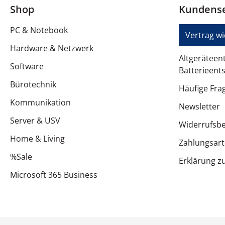
Shop
Kundense
Spezifikationen
PC & Notebook
Vertrag w
Hardware & Netzwerk
Altgeräteen
Software
Batterieent
Bürotechnik
Häufige Fra
Kommunikation
Newsletter
Server & USV
Widerrufsb
Home & Living
Zahlungsar
%Sale
Erklärung zu
Microsoft 365 Business