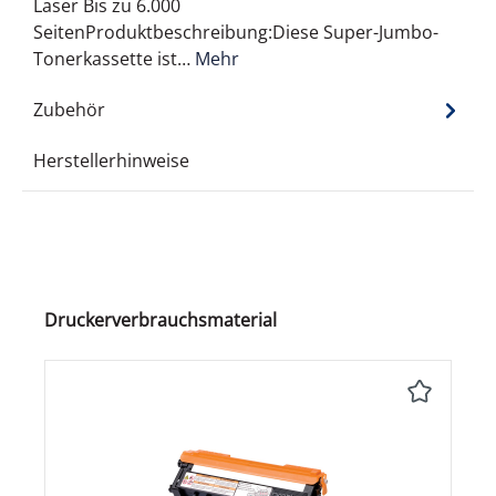
Laser Bis zu 6.000
SeitenProduktbeschreibung:Diese Super-Jumbo-
Tonerkassette ist…
Mehr
Zubehör
Herstellerhinweise
Produktgalerie überspringen
Druckerverbrauchsmaterial