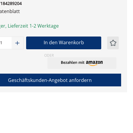
7184289204
tenblatt
er, Lieferzeit 1-2 Werktage
t Anzahl: Gib den gewünschten Wert ein
In den Warenkorb
ODER
Geschäftskunden-Angebot anfordern