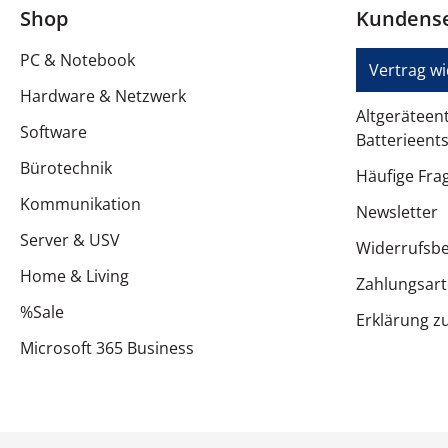
Shop
Kundense
Abmessungen und Gewicht
PC & Notebook
Breite
Vertrag w
Hardware & Netzwerk
Tiefe
Altgeräteen
Software
Batterieent
Höhe
Bürotechnik
Häufige Fra
Gewicht
Kommunikation
Newsletter
Service und Support
Server & USV
Widerrufsb
Services im Bundle
Home & Living
Zahlungsar
%Sale
Erklärung zu
Microsoft 365 Business