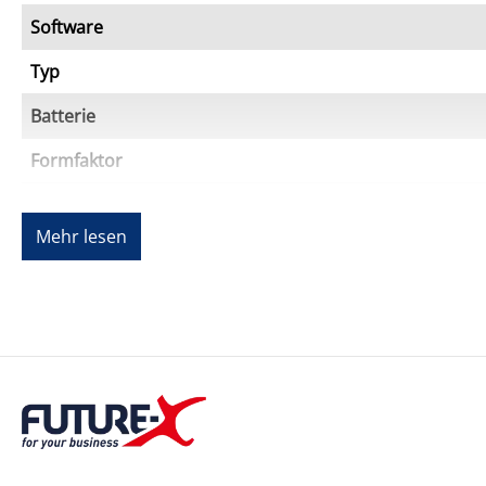
Software
Typ
Batterie
Formfaktor
Betriebszeit (bis zu)
Mehr lesen
Systemanforderungen
Erforderliches Betriebssystem
Verschiedenes
Farbe
Farbkategorie
Pointing-Device-Zubehör