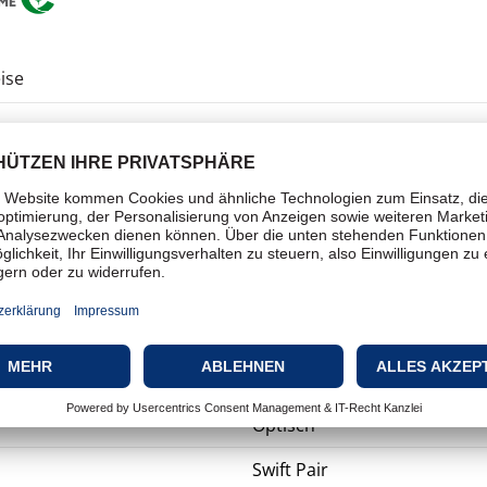
ise
Maus
Kabellos
Bluetooth 5.0, 2.4 GHz
3
1600 dpi
Optisch
Swift Pair