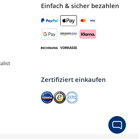
Einfach & sicher bezahlen
alist
Zertifiziert einkaufen
nge
ib den gewünschten Wert ein oder benut
In den Warenkorb