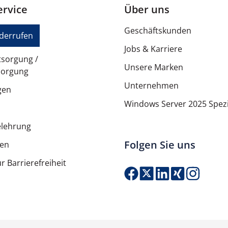
rvice
Über uns
Geschäftskunden
6,05 cm
iderrufen
Jobs & Karriere
10,44 cm
tsorgung /
Unsere Marken
sorgung
3,83 cm
Unternehmen
gen
65 g
Windows Server 2025 Spezi
elehrung
3 years NBD Advance Excha
Folgen Sie uns
ten
r Barrierefreiheit
Produkt Anzahl: G