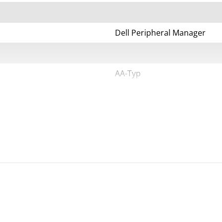
Dell Peripheral Manager
AA-Typ
36 Monate
Linux, Android, Google Chrom
Schwarz
Schwarz
1 AA-Batterie