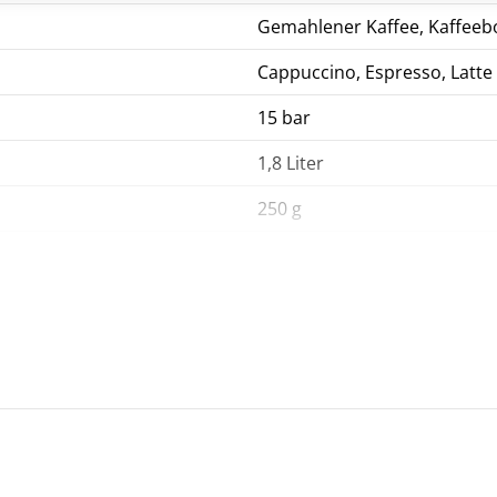
Gemahlener Kaffee, Kaffee
Cappuccino, Espresso, Latte
15 bar
1,8 Liter
250 g
Rostfreier Edelstahl
Ja
Ja
Drucktaster
Ja