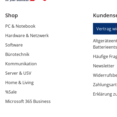
Temperaturkontrollen
Shop
Kundense
Display
PC & Notebook
Typ
Vertrag w
Hardware & Netzwerk
Energieversorgung
Altgeräteen
Software
Batterieent
Stromverbrauch
Bürotechnik
Häufige Fra
Reinigung & Pflege
Kommunikation
Newsletter
Reinigungsprogramm
Server & USV
Widerrufsb
Verschiedenes
Home & Living
Zahlungsar
%Sale
Farbe außen
Erklärung zu
Microsoft 365 Business
Farbkategorie
Gehäusematerial