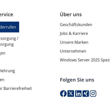
Ja
rvice
Über uns
Geschäftskunden
LCD-Bildschirm
iderrufen
Jobs & Karriere
tsorgung /
Unsere Marken
sorgung
1850 W
Unternehmen
gen
Windows Server 2025 Spezi
Ja
elehrung
Folgen Sie uns
ten
Stahl
r Barrierefreiheit
Schwarz, Silber
Stainless steel, Acrylnitril-B