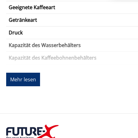
Geeignete Kaffeeart
Getränkeart
Druck
Kapazität des Wasserbehälters
Kapazität des Kaffeebohnenbehälters
Kochermaterial
Mehr lesen
Variable Kaffestärke
Zwei-Weg Spender
Einstellungen, Steuerungen & Anzeigen
Steuerelemente
Programmierbar