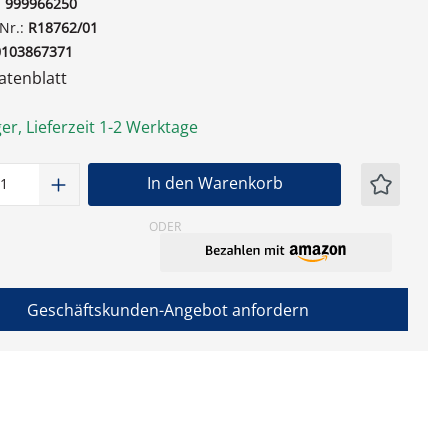
:
999966250
-Nr.:
R18762/01
0103867371
tenblatt
er, Lieferzeit 1-2 Werktage
t Anzahl: Gib den gewünschten Wert ein
In den Warenkorb
ODER
Geschäftskunden-Angebot anfordern