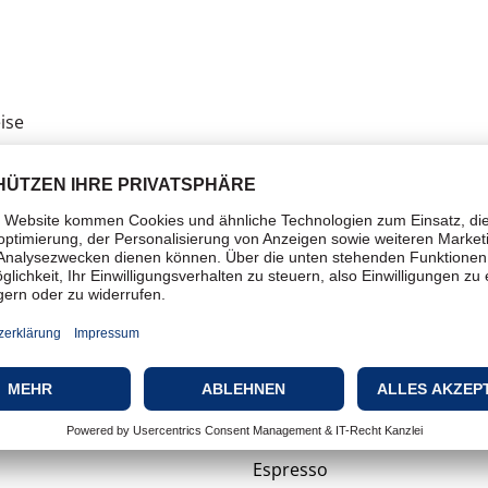
ise
Automatische Kaffeemaschi
Milchaufschäumer
Freistehend
Ja
5
Espresso