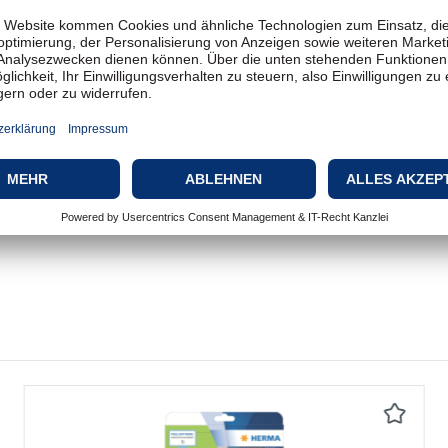
43.2 x 8.5 mm
Matt
Permanent selbstklebend
A4 (210 x 297 mm)
25 Bogen
128
Tintenstrahl, Laser
Runde Ecken, Chlorfrei
Weiß
Weiß