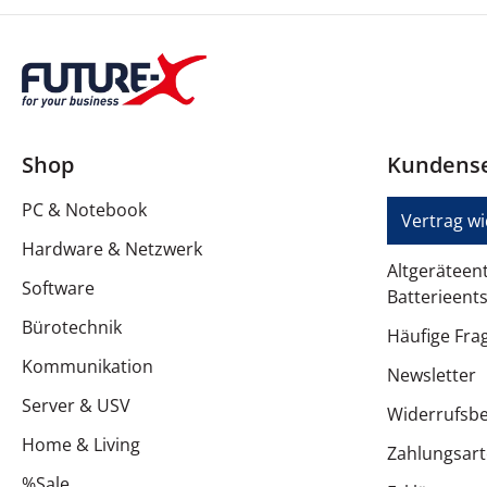
Shop
Kundense
PC & Notebook
Vertrag w
Hardware & Netzwerk
Altgeräteen
Software
Batterieent
Bürotechnik
Häufige Fra
Kommunikation
Newsletter
Server & USV
Widerrufsb
Home & Living
Zahlungsar
%Sale