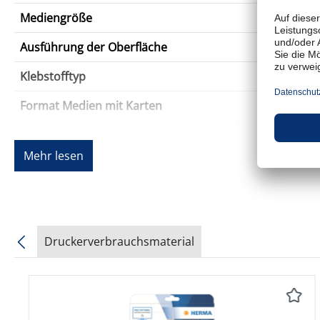
Mediengröße
Ausführung der Oberfläche
Klebstofftyp
Format Medien mit Karten
Anz. Medien mit Karten
Mehr lesen
Anz. Karten/Etiketten pro Blatt/Rolle
Drucktechnologie
Merkmale
Druckerverbrauchsmaterial
Verschiedenes
Produktgalerie überspringen
Farbe
Farbkategorie