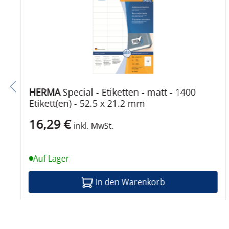
Produktmaterial
Produkt-Recycling-Inhalt
Kennzeichnung
Umweltschutzstandards
HERMA
Special - Etiketten - matt - 1400
PEFC-zertifiziert
Etikett(en) - 52.5 x 21.2 mm
16,29 €
inkl. MwSt.
Auf Lager
In den Warenkorb