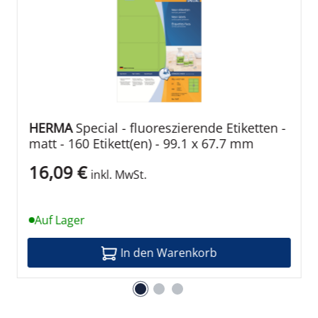
Papier
100 %
ISO 9001:2008
HERMA
Special - fluoreszierende Etiketten -
Ja
matt - 160 Etikett(en) - 99.1 x 67.7 mm
16,09 €
inkl. MwSt.
Auf Lager
In den Warenkorb