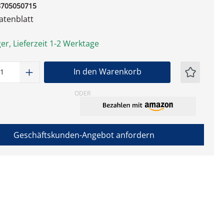
8705050715
tenblatt
er, Lieferzeit 1-2 Werktage
t Anzahl: Gib den gewünschten Wert ein
In den Warenkorb
ODER
Geschäftskunden-Angebot anfordern