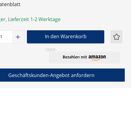
tenblatt
er, Lieferzeit 1-2 Werktage
t Anzahl: Gib den gewünschten Wert ein
In den Warenkorb
ODER
Geschäftskunden-Angebot anfordern