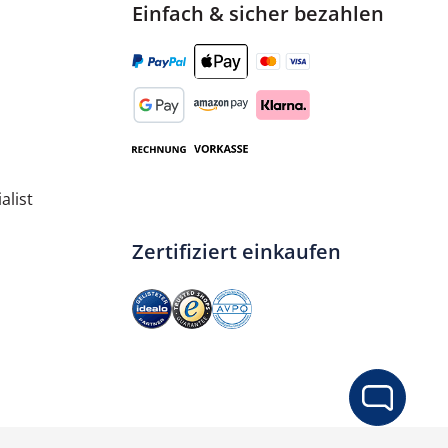
Einfach & sicher bezahlen
alist
Zertifiziert einkaufen
ib den gewünschten Wert ein oder benut
In den Warenkorb