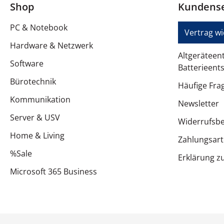
Shop
Kundense
Spezifikationen
PC & Notebook
Vertrag w
Hardware & Netzwerk
Altgeräteen
Software
Batterieent
Bürotechnik
Häufige Fra
Kommunikation
Newsletter
Server & USV
Widerrufsb
Home & Living
Zahlungsar
%Sale
Erklärung zu
Microsoft 365 Business