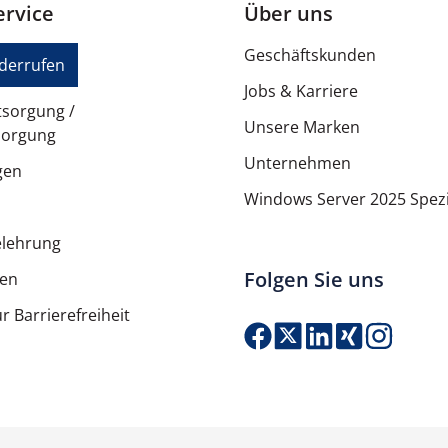
rvice
Über uns
HP Poly Studio V12
Geschäftskunden
iderrufen
Jobs & Karriere
tsorgung /
Unsere Marken
sorgung
Unternehmen
gen
Windows Server 2025 Spezi
elehrung
Folgen Sie uns
ten
r Barrierefreiheit
Produkt Anzahl: G