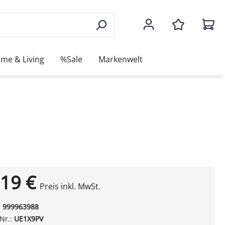
me & Living
%Sale
Markenwelt
19 €
Preis inkl. MwSt.
:
999963988
-Nr.:
UE1X9PV