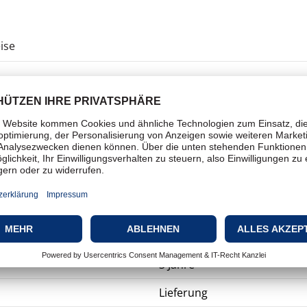
ise
Videokonferenzgeräte
Videokonferenzkamera
Serviceerweiterung
Erweiterter Hardware-Austa
3 Jahre
Lieferung