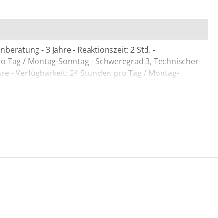
beratung - 3 Jahre - Reaktionszeit: 2 Std. -
ro Tag / Montag-Sonntag - Schweregrad 3, Technischer
re - Verfügbarkeit: 24 Stunden pro Tag / Montag-
- E-Mail-Consulting - 3 Jahre - Verfügbarkeit: 24
nntag, Update als neue Release-Fassung - 3 Jahre,
beratung - 3 Jahre - Reaktionszeit: 30 Min. -
ro Tag / Montag-Sonntag - Schweregrad 1, Erweiterte
erter Hardware-Austausch - 3 Jahre - Lieferung -
rbeitstag, Technischer Support - Telefonberatung - 3
 - Verfügbarkeit: 24 Stunden pro Tag / Montag-Sonntag -