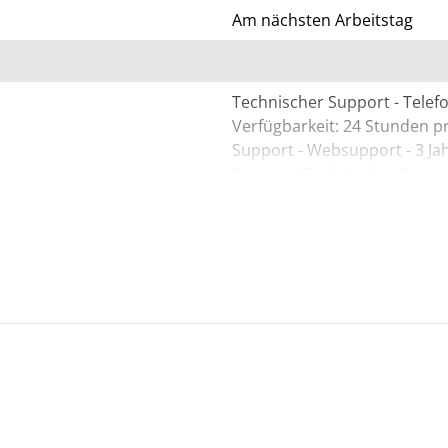
Am nächsten Arbeitstag
Technischer Support - Telefon
Verfügbarkeit: 24 Stunden p
Support - Websupport - 3 Jah
Sonntag, Technischer Support 
Stunden pro Tag / Montag-So
Technischer Support - Telefon
Verfügbarkeit: 24 Stunden p
Servicevereinbarung - erweit
Reaktionszeit: am nächsten A
Jahre - Reaktionszeit: 1 Std.
Schweregrad 2
Poly Studio V12