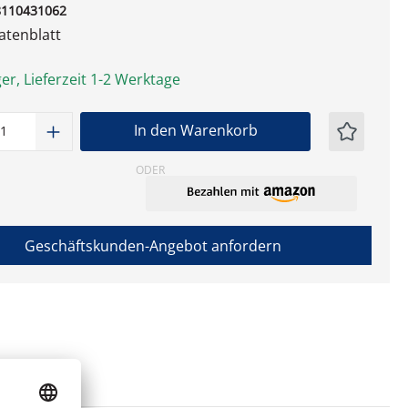
8110431062
tenblatt
er, Lieferzeit 1-2 Werktage
t Anzahl: Gib den gewünschten Wert ein
In den Warenkorb
ODER
Geschäftskunden-Angebot anfordern