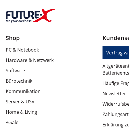
Shop
Kundense
PC & Notebook
Vertrag w
Hardware & Netzwerk
Altgeräteen
Software
Batterieent
Bürotechnik
Häufige Fra
Kommunikation
Newsletter
Server & USV
Widerrufsb
Home & Living
Zahlungsar
%Sale
Erklärung zu