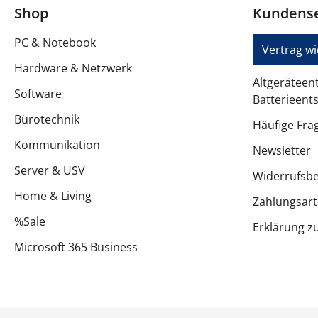
Merkmale
Shop
Kundense
Sensoren
PC & Notebook
Vertrag w
Anzeige
Hardware & Netzwerk
Altgeräteen
Typ
Software
Batterieent
Bürotechnik
Bildschirmauflösung
Häufige Fra
Kommunikation
Newsletter
Pixeldichte (ppi)
Server & USV
Widerrufsb
Diagonale
Home & Living
Zahlungsar
Diagonale Größe (metrisch)
%Sale
Erklärung zu
Always-On-Display (AOD)
Microsoft 365 Business
Farbunterstützung
Software