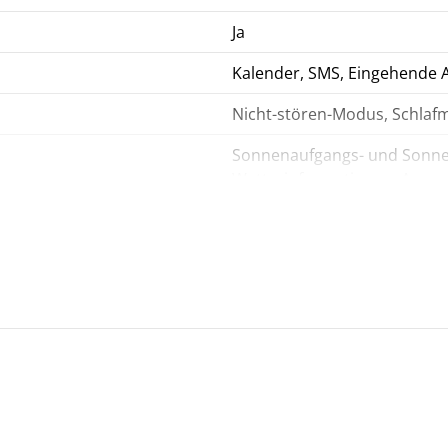
Ja
Kalender, SMS, Eingehende 
Nicht-stören-Modus, Schlaf
Sonnenaufgangs- und Sonne
Wetterinformationen, Anpass
Passwortschutz, HUAWEI Tr
Telefonsuchfunktion, Überwa
Geräteortung
Seitenknopf, Touch-Screen
Bluetooth 5.0 BLE