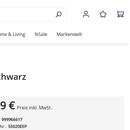
me & Living
%Sale
Markenwelt
chwarz
9 €
Preis inkl. MwSt.
:
999966617
-Nr.:
55020EEP