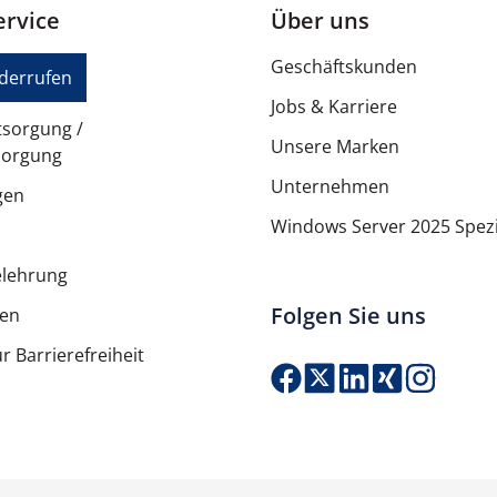
rvice
Über uns
9-Achsen IMU-Sensor, Umgeb
Geschäftskunden
iderrufen
Jobs & Karriere
tsorgung /
AMOLED
Unsere Marken
sorgung
Unternehmen
194 x 368 Pixel
gen
Windows Server 2025 Spezi
282
elehrung
1,47 Zoll
Folgen Sie uns
ten
3,7 cm
r Barrierefreiheit
Yes
Farbe
Produkt Anzahl: G