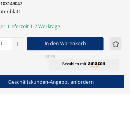
2103149047
tenblatt
er, Lieferzeit 1-2 Werktage
t Anzahl: Gib den gewünschten Wert ein
In den Warenkorb
ODER
Geschäftskunden-Angebot anfordern