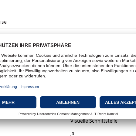
ise
Aktivitätsmesser
Handgelenk
Multisport
Schwimm-Metriken, Schlafqual
Schritte, Sauerstoffsättigun
Taktdaten, Menstruationszykl
Visuelle Schnittstelle
Ja