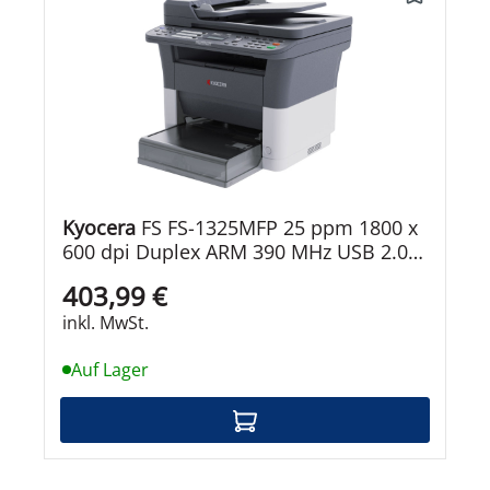
Kyocera
FS FS-1325MFP 25 ppm 1800 x
600 dpi Duplex ARM 390 MHz USB 2.0
FastEthernet ITU-T Super G3 33.6 kbps
403,99 €
345 W 50 dB 10 1 kg
inkl. MwSt.
Auf Lager