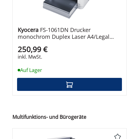
Kyocera
FS-1061DN Drucker
monochrom Duplex Laser A4/Legal
1800 x 600 dpi bis zu 25 Seiten/Min.
250,99 €
Kapazität: 250 Blätter USB 2.0 LAN
inkl. MwSt.
Auf Lager
Produktgalerie überspringen
Multifunktions- und Bürogeräte