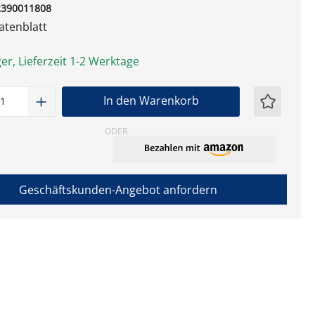
2390011808
tenblatt
er, Lieferzeit 1-2 Werktage
t Anzahl: Gib den gewünschten Wert ein
In den Warenkorb
ODER
Geschäftskunden-Angebot anfordern