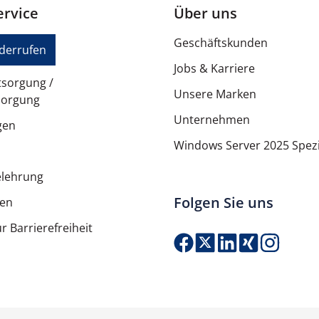
rvice
Über uns
Geschäftskunden
iderrufen
Jobs & Karriere
tsorgung /
Unsere Marken
sorgung
Unternehmen
gen
Windows Server 2025 Spezi
elehrung
Folgen Sie uns
ten
r Barrierefreiheit
Produkt Anzahl: G