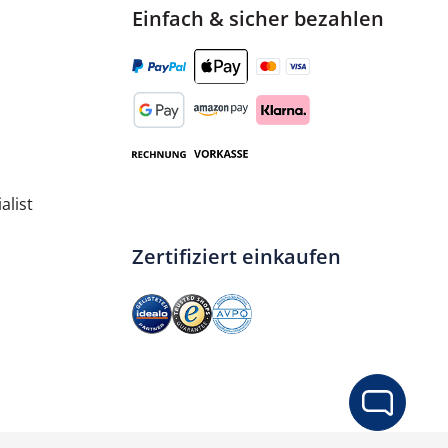
Einfach & sicher bezahlen
alist
Zertifiziert einkaufen
ib den gewünschten Wert ein oder benut
In den Warenkorb