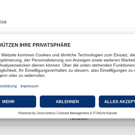
ise
Fußauflage
Ja
Ja
Kontrollanzeige, Integrierte
Netzteil