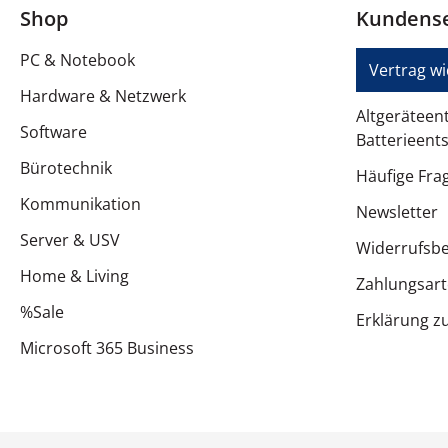
Shop
Kundense
PC & Notebook
Vertrag w
Hardware & Netzwerk
Altgeräteen
Software
Batterieent
Bürotechnik
Häufige Fra
Kommunikation
Newsletter
Server & USV
Widerrufsb
Home & Living
Zahlungsar
%Sale
Erklärung zu
Microsoft 365 Business