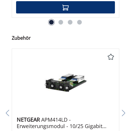
Produktgalerie überspringen
Zubehör
NETGEAR
APM414LD -
Erweiterungsmodul - 10/25 Gigabit