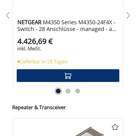
NETGEAR
M4350 Series M4350-24F4X -
Switch - 28 Anschlüsse - managed - an
Rack montierbar
4.426,69 €
inkl. MwSt.
Lieferbar in 28 Tagen
Produktgalerie überspringen
Repeater & Transceiver