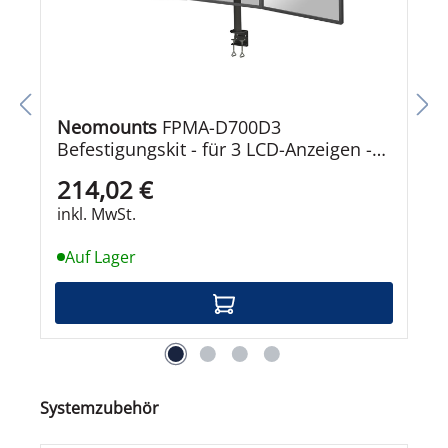
Neomounts
FPMA-D700D3
Befestigungskit - für 3 LCD-Anzeigen -
Schwarz
214,02 €
inkl. MwSt.
Auf Lager
Produktgalerie überspringen
Systemzubehör