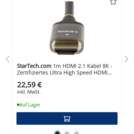
StarTech.com
1m HDMI 2.1 Kabel 8K -
Zertifiziertes Ultra High Speed HDMI
Kabel 48Gbit/s - 8K 60Hz/4K 120Hz
22,59 €
HDR10+ eARC - UHD 8K HDMI
Monitorkabel - Monitor/TV - Flexible
inkl. MwSt.
TPE Ummantelung (HDMM21V1M) -
Auf Lager
HDMI-Kabel mit Ethernet - 1 m