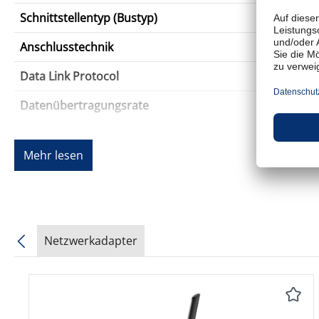
Schnittstellentyp (Bustyp)
Anschlusstechnik
Data Link Protocol
Datenübertragungsrate
Wi-Fi-Bänder
Mehr lesen
Leistungsmerkmale
Produktzertifizierungen
Software
Netzwerkadapter
Typ
Produktgalerie überspringen
Systemanforderungen
Erforderliches Betriebssystem