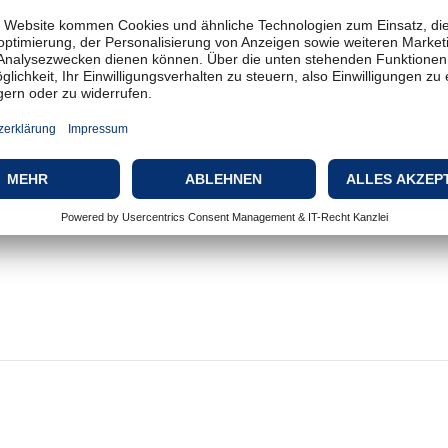
USB 2.0
Kabellos
IEEE 802.11n, IEEE 802.11ac, 
600 Mbps
2.4 GHz, 5 GHz
Ad-Hoc-Modus, Wi-Fi Protec
IEEE 802.11n, IEEE 802.11b, I
Treiber & Dienstprogramme
Microsoft Windows 7 (32/64 b