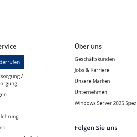
10 - 90 % (nicht-kondensiere
rvice
Über uns
Geschäftskunden
iderrufen
Jobs & Karriere
tsorgung /
Unsere Marken
sorgung
Unternehmen
gen
Windows Server 2025 Spezi
elehrung
Folgen Sie uns
ten