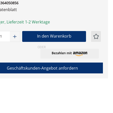
5364050856
tenblatt
er, Lieferzeit 1-2 Werktage
t Anzahl: Gib den gewünschten Wert ein
In den Warenkorb
ODER
Geschäftskunden-Angebot anfordern