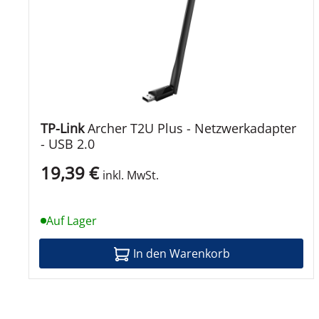
Verschiedenes
Verschlüsselungsalgorithmus
Kennzeichnung
Abmessungen und Gewicht
TP-Link
Archer T2U Plus - Netzwerkadapter
- USB 2.0
Breite
19,39 €
inkl. MwSt.
Tiefe
Höhe
Auf Lager
Umgebungsbedingungen
In den Warenkorb
Min Betriebstemperatur
Max. Betriebstemperatur