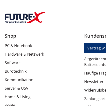
Zulässige Luftfeuchtigkeit im Betrieb
Shop
Kundense
PC & Notebook
Vertrag w
Hardware & Netzwerk
Altgeräteen
Software
Batterieent
Bürotechnik
Häufige Fra
Kommunikation
Newsletter
Server & USV
Widerrufsb
Home & Living
Zahlungsar
%Sale