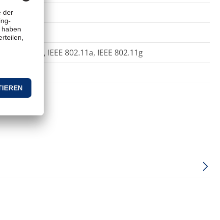
IEEE 802.11b, IEEE 802.11a, IEEE 802.11g
ted Setup (WPS)
EEE 802.11ac, IEEE 802.11a, IEEE 802.11g, IEEE 802.1x
its), Microsoft Windows XP (32/64 bits), Windows 8