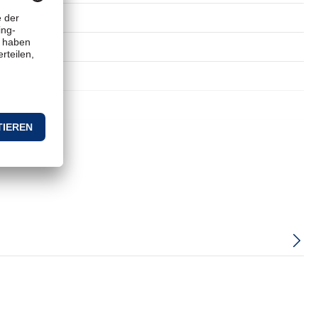
g der Microsoft DirectStorage-API, Überkopfausgleich,
ellbare thermische Überwachung