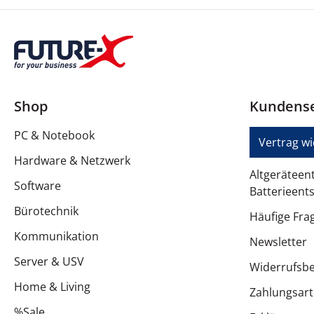
Kennzeichnung
Abmessungen und Gewicht
Breite
Tiefe
Shop
Kundense
Höhe
PC & Notebook
Vertrag w
Gewicht
Hardware & Netzwerk
Altgeräteen
Service und Support
Software
Batterieent
Bürotechnik
Typ
Häufige Fra
Kommunikation
Details zu Service & Support
Newsletter
Server & USV
Widerrufsb
Service und Support
Home & Living
Zahlungsar
Umgebungsbedingungen
%Sale