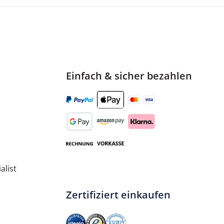
 RoHS, KCC, RCM, UL, TUV, VCCI, BSMI, Morocco
Einfach & sicher bezahlen
alist
Zertifiziert einkaufen