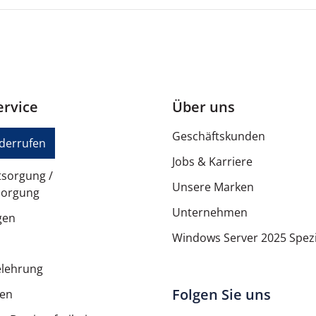
FCC, CAN ICES-3(B)/NMB3(B),
22 mm
80 mm
rvice
Über uns
3,88 mm
Geschäftskunden
iderrufen
8,6 g
Jobs & Karriere
tsorgung /
Unsere Marken
sorgung
Unternehmen
5 Jahre Garantie
gen
Windows Server 2025 Spezi
elehrung
Begrenzte Garantie - 5 Jahre
Folgen Sie uns
ten