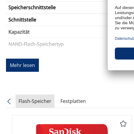
Speicherschnittstelle
Schnittstelle
Kapazität
NAND-Flash-Speichertyp
Interner Datendurchsatz
Mehr lesen
Interne Datenrate (Schreiben)
4 KB Random Read
4 KB Random Write
Flash-Speicher
Festplatten
SSD-Leistung
Produktgalerie überspringen
Merkmale