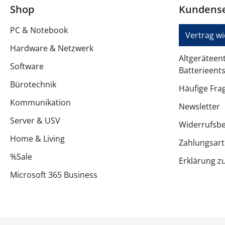
Shop
Kundense
Stromversorgungstyp
PC & Notebook
Vertrag w
Batteriekapazität
Hardware & Netzwerk
Altgeräteen
Batteriespannung
Software
Batterieent
Spannung
Bürotechnik
Häufige Fra
Frequenz
Kommunikation
Newsletter
Server & USV
Eingangs-Nennleistung
Widerrufsb
Home & Living
Kabelloser Betrieb
Zahlungsar
%Sale
Erklärung zu
Verschiedenes
Microsoft 365 Business
Farbkategorie
Mitgeliefertes Zubehör
Kennzeichnung