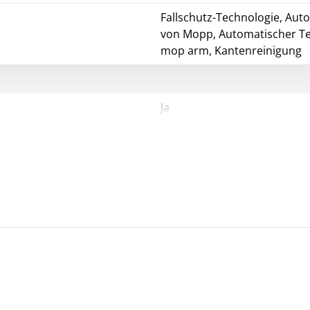
Fallschutz-Technologie, Au
von Mopp, Automatischer Te
mop arm, Kantenreinigung
Ja
Ja
Ja
Mi Home
Google Assistant, Alexa
Indirekt