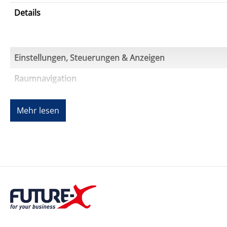
Details
Einstellungen, Steuerungen & Anzeigen
Raumnavigation
Smartphone-kompatibel
Mehr lesen
Internet der Dinge (IoT)
Internet der Dinge (IoT) kompatibel
Plattform
Intelligenter Assistent
Sprachgesteuert
Energieversorgung