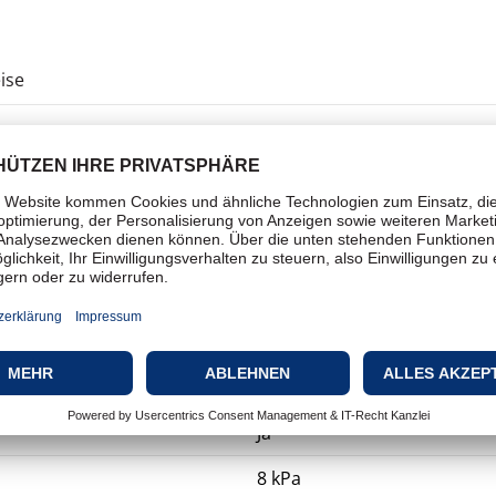
ise
Staubsauger
Universaleinsatz
Roboterstaubsauger
Trocken, Feucht
Beutellos
Ja
8 kPa