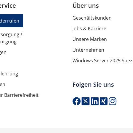
rvice
Über uns
Wiederaufladbare Batterien
Geschäftskunden
iderrufen
5200 mAh
Jobs & Karriere
tsorgung /
14,4 V
Unsere Marken
sorgung
220 - 240 V
Unternehmen
gen
50/60 Hz
Windows Server 2025 Spezi
55 W
elehrung
120 min
Folgen Sie uns
ten
r Barrierefreiheit
Schwarz
Produkt Anzahl: G
Hair-cutting brush, Seitenbü
RED 2014/53/EU, ERP, RoHS 