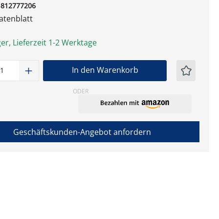
1812777206
tenblatt
er, Lieferzeit 1-2 Werktage
t Anzahl: Gib den gewünschten Wert ein
In den Warenkorb
ODER
Geschäftskunden-Angebot anfordern