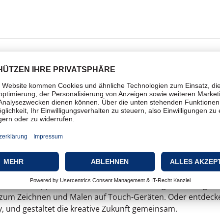
for Enterprise All Apps
m 365 Tage!
, Mobile Apps und Online-Services für Fotografie, Design, V
 zum Zeichnen und Malen auf Touch-Geräten. Oder entdeck
, und gestaltet die kreative Zukunft gemeinsam.