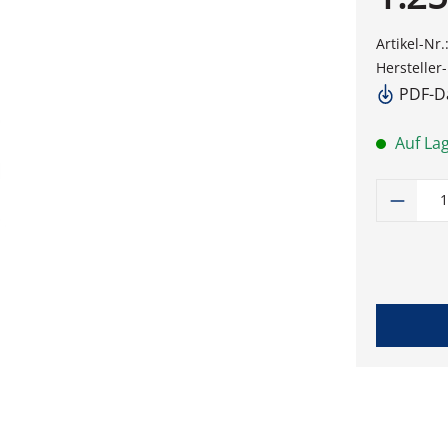
Artikel-Nr.
Hersteller
PDF-Da
Auf Lag
Produk