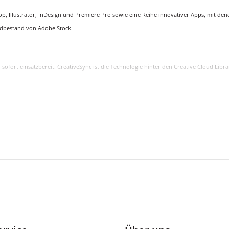
 Illustrator, InDesign und Premiere Pro sowie eine Reihe innovativer Apps, mit denen S
ildbestand von Adobe Stock.
und sofort einsatzbereit. CreativeSync ist die Technologie hinter den Creative Cloud 
.) stehen jederzeit in Applikationen zur Verfügung.
uf 50 Millionen hochkarätige, lizenzfreie Fotos, Grafiken und Videos zugreifen.
Ihrem Tablet oder Smartphone.