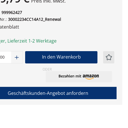
Preis inkl. MwSt.
:
999962427
-Nr.:
30002234CC14A12_Renewal
tenblatt
er, Lieferzeit 1-2 Werktage
t Anzahl: Gib den gewünschten Wert ein
In den Warenkorb
ODER
Geschäftskunden-Angebot anfordern