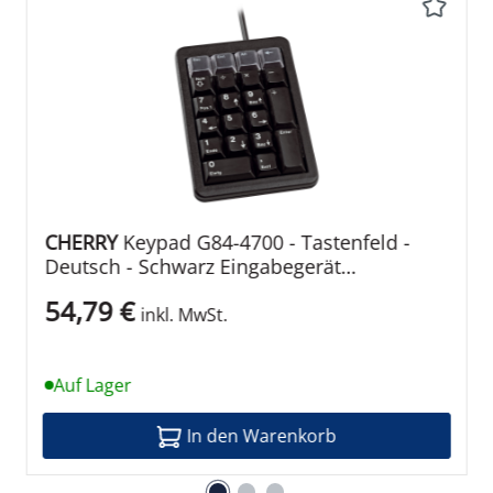
2 cm
0,7 kg
3 Jahre Garantie
CHERRY
Keypad G84-4700 - Tastenfeld -
Begrenzte Garantie - 2 Jahre,
Deutsch - Schwarz Eingabegerät
Kabelgebunden
54,79 €
inkl. MwSt.
0 °C
Auf Lager
50 °C
In den Warenkorb