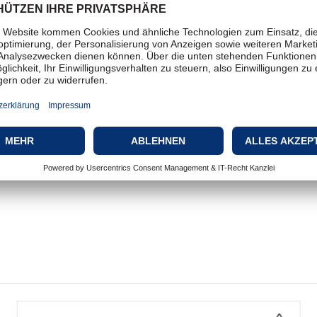
1 x USB - 4-polig USB Typ A
1 x USB-Kabel - 1.6 m
Hellgrau
Grau
134,000 Stunden
FCC
37 cm
13,9 cm