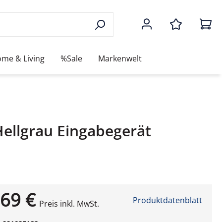
me & Living
%Sale
Markenwelt
ellgrau Eingabegerät
69 €
Produktdatenblatt
Preis inkl. MwSt.