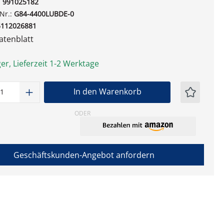
:
991025182
-Nr.:
G84-4400LUBDE-0
5112026881
tenblatt
er, Lieferzeit 1-2 Werktage
t Anzahl: Gib den gewünschten Wert ein
In den Warenkorb
ODER
Geschäftskunden-Angebot anfordern