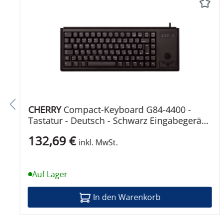
Höhe
Gewicht
Service und Support
Typ
Details zu Service & Support
CHERRY
Compact-Keyboard G84-4400 -
Service und Support
Tastatur - Deutsch - Schwarz Eingabegerät
Kabelgebunden
Umgebungsbedingungen
132,69 €
inkl. MwSt.
Min Betriebstemperatur
Auf Lager
Max. Betriebstemperatur
In den Warenkorb