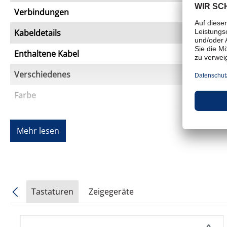
Verbindungen
Kabeldetails
Enthaltene Kabel
Verschiedenes
Farbe
Farbkategorie
Mehr lesen
MTBF
Kennzeichnung
Abmessungen und Gewicht
Tastaturen
Zeigegeräte
Breite
Produktgalerie überspringen
Tiefe