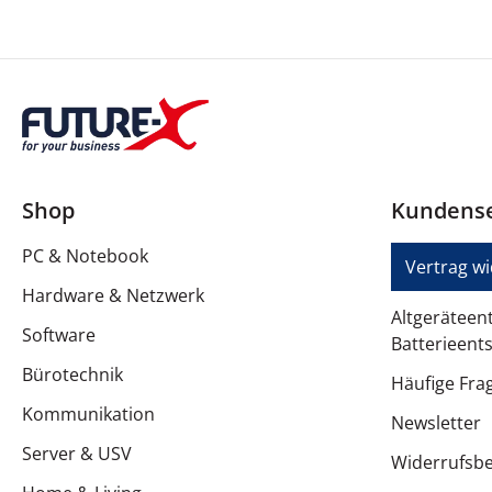
Shop
Kundense
PC & Notebook
Vertrag w
Hardware & Netzwerk
Altgeräteen
Software
Batterieent
Bürotechnik
Häufige Fra
Kommunikation
Newsletter
Server & USV
Widerrufsb