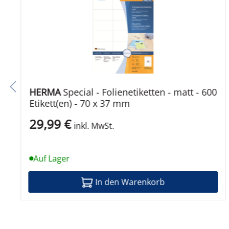
Produktmaterial
Produkt-Recycling-Inhalt
Kennzeichnung
Umweltschutzstandards
HERMA
Special - Folienetiketten - matt - 600
PEFC-zertifiziert
Etikett(en) - 70 x 37 mm
29,99 €
inkl. MwSt.
Auf Lager
In den Warenkorb