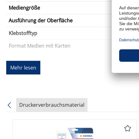
Mediengröße
Ausführung der Oberfläche
Klebstofftyp
Format Medien mit Karten
Anz. Medien mit Karten
Mehr lesen
Anz. Karten/Etiketten pro Blatt/Rolle
Drucktechnologie
Merkmale
Druckerverbrauchsmaterial
Verschiedenes
Produktgalerie überspringen
Farbe
Farbkategorie