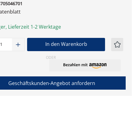
8705046701
tenblatt
er, Lieferzeit 1-2 Werktage
t Anzahl: Gib den gewünschten Wert ein
In den Warenkorb
ODER
Geschäftskunden-Angebot anfordern