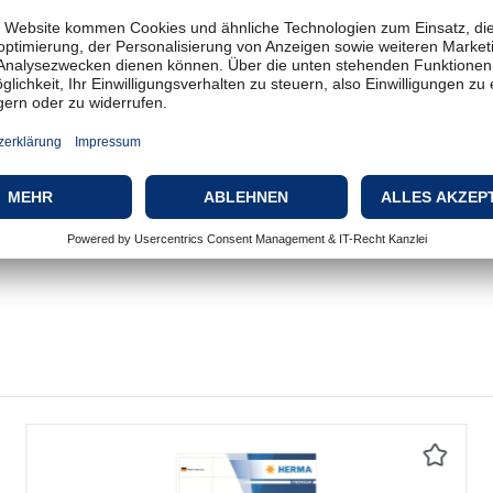
66 x 33.8 mm
Matt
Permanent selbstklebend
A4 (210 x 297 mm)
100 Bogen
24
Tintenstrahl, Laser
Rechtwinklige Ecken, Chlorfr
Weiß
Weiß