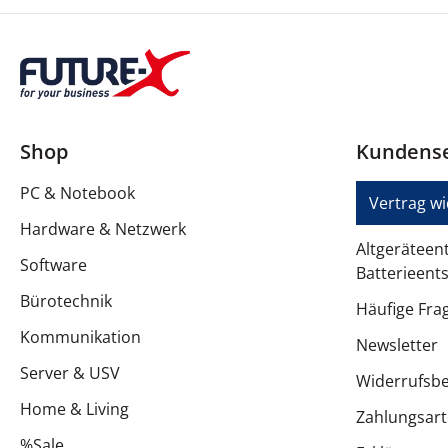
Shop
Kundense
PC & Notebook
Vertrag w
Hardware & Netzwerk
Altgeräteen
Software
Batterieent
Bürotechnik
Häufige Fra
Kommunikation
Newsletter
Server & USV
Widerrufsb
Home & Living
Zahlungsar
%Sale