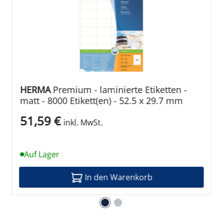
Papier
100 %
ISO 9001:2008
HERMA
Premium - laminierte Etiketten -
Ja
matt - 8000 Etikett(en) - 52.5 x 29.7 mm
51,59 €
inkl. MwSt.
Auf Lager
In den Warenkorb