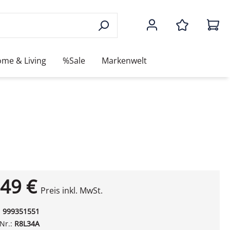
me & Living
%Sale
Markenwelt
49 €
Preis inkl. MwSt.
:
999351551
-Nr.:
R8L34A