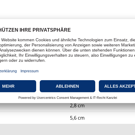
ise
Netzwerkkabelsatz
CAT 6a
1,5 cm
2,8 cm
5,6 cm