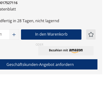
0017527116
tenblatt
fertig in 28 Tagen, nicht lagernd
t Anzahl: Gib den gewünschten Wert ein
In den Warenkorb
ODER
Geschäftskunden-Angebot anfordern