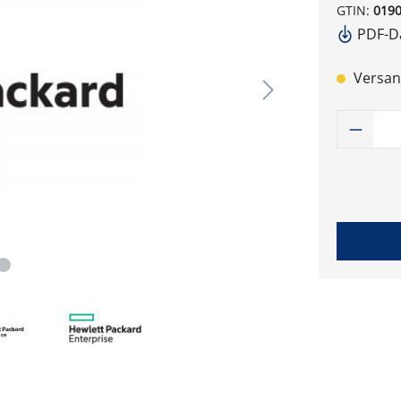
GTIN:
019
PDF-Da
Versand
Produk