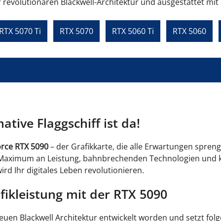
 revolutionären Blackwell-Architektur und ausgestattet m
RTX 5070 Ti
RTX 5070
RTX 5060 Ti
RTX 5060
tive Flaggschiff ist da!
rce RTX 5090
– der Grafikkarte, die alle Erwartungen spren
 Maximum an Leistung, bahnbrechenden Technologien und k
wird Ihr digitales Leben revolutionieren.
fikleistung mit der RTX 5090
 neuen Blackwell Architektur entwickelt worden und setzt fo