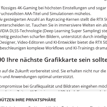
f flüssiges 4K-Gaming bei höchsten Einstellungen und soga
spruchsvollsten AAA-Titel und Simulationen mühelos.
 gesteigerten Anzahl an Raytracing-Kernen stellt die RTX 50
unterscheiden ist. Tauchen Sie in immersivere Welten ein als
IDIA DLSS-Technologie (Deep Learning Super Sampling) steige
eitig gestochen scharfen Bildern, unterstützt durch intelli
Designer, Video-Editoren und KI-Entwickler bietet die RTX 
beschleunigen komplexe Workflows und KI-Trainings drama
Ihre nächste Grafikkarte sein sollt
 auf die Zukunft vorbereitet sind. Sie erhalten nicht nur di
ien und Anwendungen optimal unterstützt.
mpromisse bei Grafikqualität und Bildraten eingehen möchte
endering-Zeiten, KI-Trainings und 3D-Modellierungen erhebl
rsten, die die Spitzenleistung der nächsten GPU-Generation