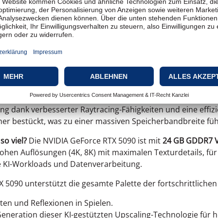
IA GeForce RTX 5090
en Fragen zur NVIDIA GeForce RTX 5090 Grafikkarte, die Sie 
 so leistungsstark?
Die NVIDIA GeForce RTX 5090 ist das aktu
ne massive Steigerung der Leistung gegenüber vorherigen 
ores) und Tensor-Kernen (Tensor Cores) sowie durch extre
d professionellen Anwendungen zu erfüllen.
lteren Modellen wie der RTX 4090?
Die RTX 5090 übertrifft die
lung dank verbesserter Raytracing-Fähigkeiten und eine eff
er bestückt, was zu einer massiven Speicherbandbreite fü
so viel?
Die NVIDIA GeForce RTX 5090 ist mit
24 GB GDDR7 
hohen Auflösungen (4K, 8K) mit maximalen Texturdetails, f
e KI-Workloads und Datenverarbeitung.
 5090 unterstützt die gesamte Palette der fortschrittliche
ten und Reflexionen in Spielen.
eneration dieser KI-gestützten Upscaling-Technologie für 