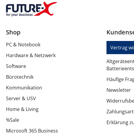
Shop
Kundense
PC & Notebook
Vertrag w
Hardware & Netzwerk
Altgeräteen
Software
Batterieent
Bürotechnik
Häufige Fra
Kommunikation
Newsletter
Server & USV
Widerrufsb
Home & Living
Zahlungsar
%Sale
Erklärung zu
Microsoft 365 Business