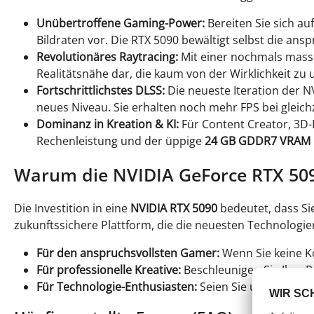
Unübertroffene Gaming-Power:
Bereiten Sie sich au
Bildraten vor. Die RTX 5090 bewältigt selbst die an
Revolutionäres Raytracing:
Mit einer nochmals massiv
Realitätsnähe dar, die kaum von der Wirklichkeit zu 
Fortschrittlichstes DLSS:
Die neueste Iteration der NV
neues Niveau. Sie erhalten noch mehr FPS bei gleichz
Dominanz in Kreation & KI:
Für Content Creator, 3D-
Rechenleistung und der üppige
24 GB GDDR7 VRAM
Warum die NVIDIA GeForce RTX 5090 
Die Investition in eine
NVIDIA RTX 5090
bedeutet, dass Sie
zukunftssichere Plattform, die die neuesten Technolog
Für den anspruchsvollsten Gamer:
Wenn Sie keine Ko
Für professionelle Kreative:
Beschleunigen Sie Ihre R
Für Technologie-Enthusiasten:
Seien Sie unter den E