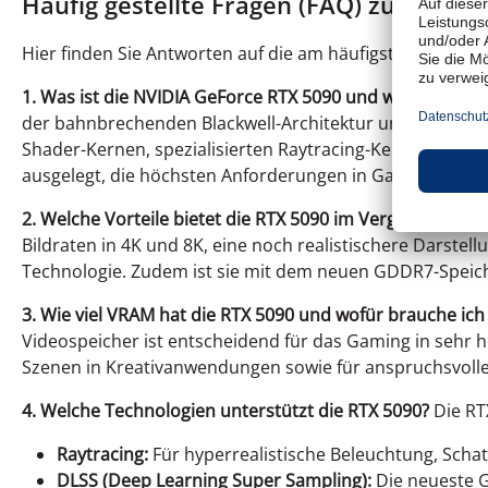
Häufig gestellte Fragen (FAQ) zur NVID
Hier finden Sie Antworten auf die am häufigsten gestellt
1. Was ist die NVIDIA GeForce RTX 5090 und warum ist sie
der bahnbrechenden Blackwell-Architektur und bietet ei
Shader-Kernen, spezialisierten Raytracing-Kernen (RT C
ausgelegt, die höchsten Anforderungen in Gaming, KI un
2. Welche Vorteile bietet die RTX 5090 im Vergleich zu ä
Bildraten in 4K und 8K, eine noch realistischere Darstel
Technologie. Zudem ist sie mit dem neuen GDDR7-Speich
3. Wie viel VRAM hat die RTX 5090 und wofür brauche ich 
Videospeicher ist entscheidend für das Gaming in sehr 
Szenen in Kreativanwendungen sowie für anspruchsvoll
4. Welche Technologien unterstützt die RTX 5090?
Die RTX
Raytracing:
Für hyperrealistische Beleuchtung, Schat
DLSS (Deep Learning Super Sampling):
Die neueste G