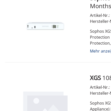
Artikel-Nr.
Hersteller
Sophos XGS
Protection
Protection,
Allgemeines Typ Netzwerksicherheit Sonstiges / Z
Mehr anzei
XGS
Artikel-Nr.
Hersteller
Sophos XGS
Appliance)