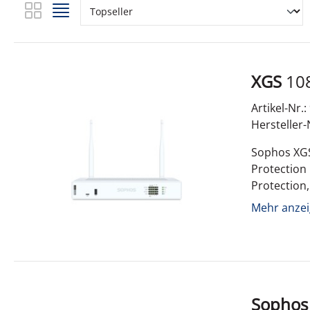
XGS
Artikel-Nr.
Hersteller
Sophos XGS
Protection
Protection,
Allgemeines Typ Sonstiges Netzwerkgerät Technische
Mehr anzei
Übertragungsrate 12,5 Gbps Sonstiges
CB; CE; FCC
Sophos
XGS 108 with Xstrea