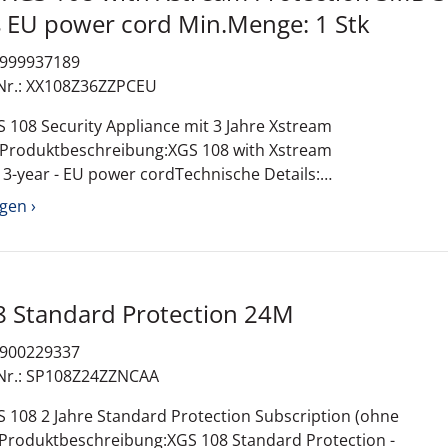
Months EU power cord Min.Menge: 1 Stk
: 999937189
-Nr.: XX108Z36ZZPCEU
 108 Security Appliance mit 3 Jahre Xstream
 Produktbeschreibung:XGS 108 with Xstream
 3-year - EU power cordTechnische Details:
ubehör
gen ›
Kennzeichnung CB; CE; FCC
108 Standard Protection 24M
: 900229337
-Nr.: SP108Z24ZZNCAA
 108 2 Jahre Standard Protection Subscription (ohne
 Produktbeschreibung:XGS 108 Standard Protection -