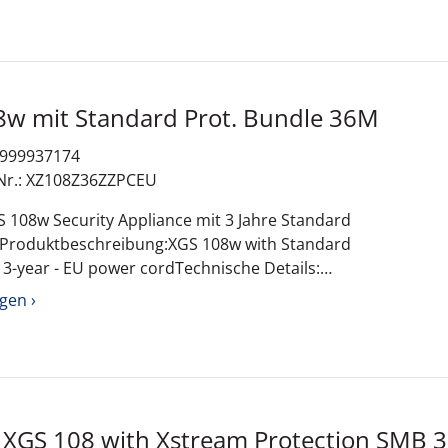
108w mit Standard Prot. Bundle 36M
: 999937174
-Nr.: XZ108Z36ZZPCEU
 108w Security Appliance mit 3 Jahre Standard
 Produktbeschreibung:XGS 108w with Standard
 3-year - EU power cordTechnische Details:
 Daten
gen ›
 / Zubehör Kennzeichnung
m Protection SMB 36