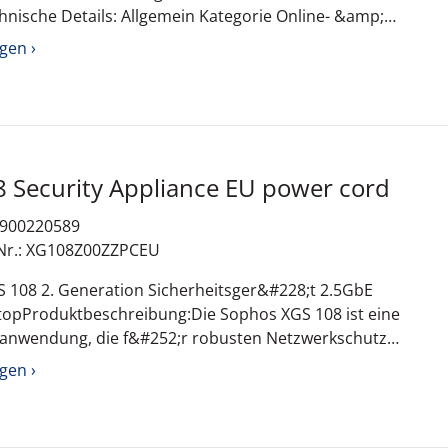
: Allgemein Kategorie Online- &amp;
asierte Services - Appliance-Software, Firewall,
gen ›
drohungsabwehr, Eindringlingserkennung,
sselung, Inhaltsfilterung, Virenschutz Produkttyp
Jahre Lizenzierung Anzahl Lizenzen 1
108 Security Appliance EU power cord
108W
: 900220589
-Nr.: XG108Z00ZZPCEU
 108 2. Generation Sicherheitsger&#228;t 2.5GbE
opProduktbeschreibung:Die Sophos XGS 108 ist eine
sanwendung, die f&#252;r robusten Netzwerkschutz
ltung entwickelt wurde. Mit einer Kapazit&#228;t
gen ›
leichzeitige Verbindungen und VPN-Tunnel
rleistet dieses Ger&#228;t einen reibungslosen
#252;r Unternehmen, die strenge