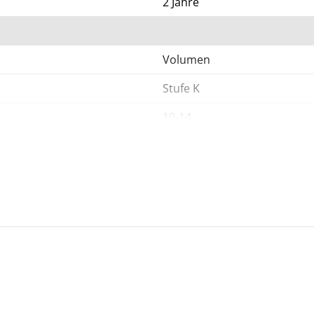
2 Jahre
Volumen
Stufe K
10-14
FreeBSD, Linux, Windows, N
Update als neue Release-Fa
Update als neue Release-Fass
Aktualisierung der Malware-D