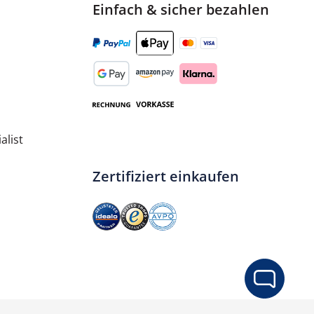
Einfach & sicher bezahlen
alist
Zertifiziert einkaufen
ib den gewünschten Wert ein oder benut
In den Warenkorb