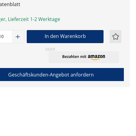
tenblatt
er, Lieferzeit 1-2 Werktage
t Anzahl: Gib den gewünschten Wert ein
In den Warenkorb
ODER
Geschäftskunden-Angebot anfordern