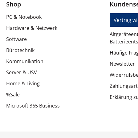
Shop
Kundense
PC & Notebook
Vertrag w
Hardware & Netzwerk
Altgeräteen
Software
Batterieent
Bürotechnik
Häufige Fra
Kommunikation
Newsletter
Server & USV
Widerrufsb
Home & Living
Zahlungsar
%Sale
Erklärung zu
Microsoft 365 Business