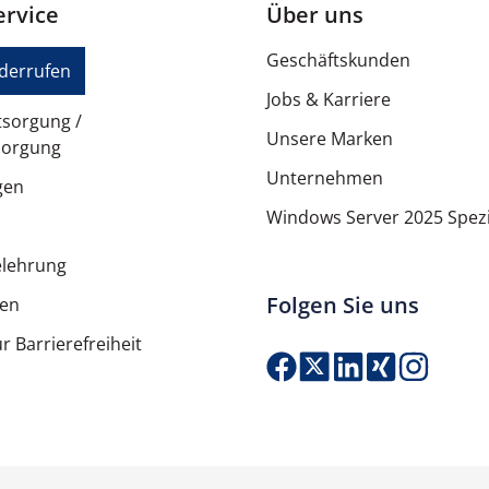
rvice
Über uns
Geschäftskunden
iderrufen
Jobs & Karriere
tsorgung /
Unsere Marken
sorgung
Unternehmen
gen
Windows Server 2025 Spezi
elehrung
Folgen Sie uns
ten
r Barrierefreiheit
Produkt Anzahl: G