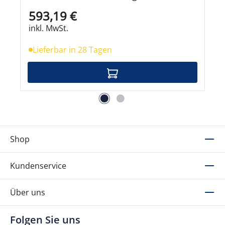
Gelenkarm Spannbefestigung für Tisch
593,19 €
Pivot LCD-Bildschirm/Tastatur/Maus
Schwarz Polished Aluminum
inkl. MwSt.
Bildschirmgröße: bis zu 61 cm 24 Zoll
Lieferbar in 28 Tagen
Shop
Kundenservice
Über uns
Folgen Sie uns