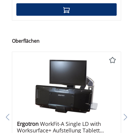
Produktgalerie überspringen
Oberflächen
Ergotron
WorkFit-A Single LD with
Worksurface+ Aufstellung Tablett