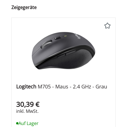
Produktgalerie überspringen
Zeigegeräte
Logitech
M705 - Maus - 2.4 GHz - Grau
30,39 €
inkl. MwSt.
Auf Lager