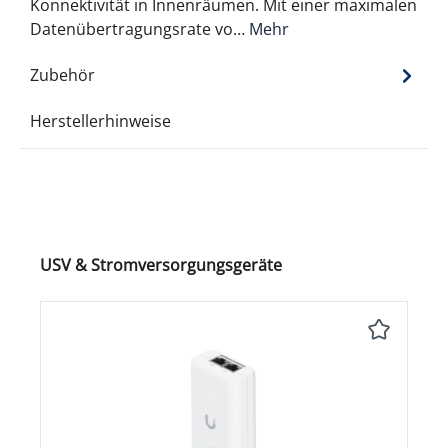
Konnektivität in Innenräumen. Mit einer maximalen
Datenübertragungsrate vo…
Mehr
Zubehör
Herstellerhinweise
Produktgalerie überspringen
USV & Stromversorgungsgeräte